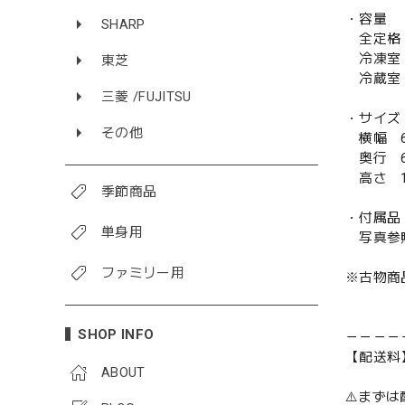
・容量
SHARP
全定格 
冷凍室 
東芝
冷蔵室 
三菱 /FUJITSU
・サイズ
その他
横幅 6
奥行 6
高さ 1
季節商品
・付属品
単身用
写真参
ファミリー用
※古物商
SHOP INFO
－－－－
【配送料
ABOUT
⚠️まず