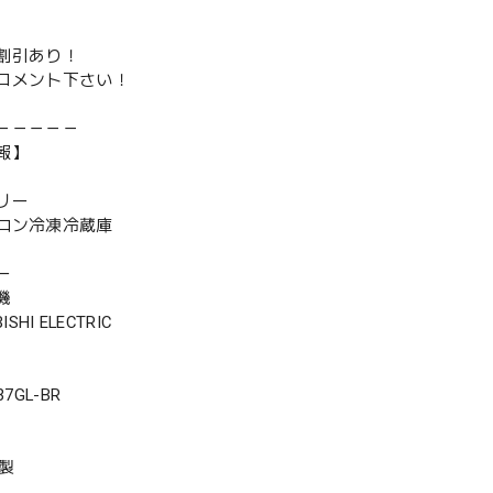
割引あり！
コメント下さい！
－－－－－
報】
リー
ロン冷凍冷蔵庫
ー
機
SHI ELECTRIC
7GL-BR
年製