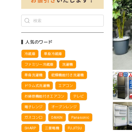
人気のワード
冷蔵庫
単身冷蔵庫
ファミリー冷蔵庫
洗濯機
単身洗濯機
乾燥機能付き洗濯機
ドラム式洗濯機
エアコン
お掃除機能付きエアコン
テレビ
電子レンジ
オーブンレンジ
ガスコンロ
DAIKIN
Panasonic
SHARP
三菱電機
FUJITSU