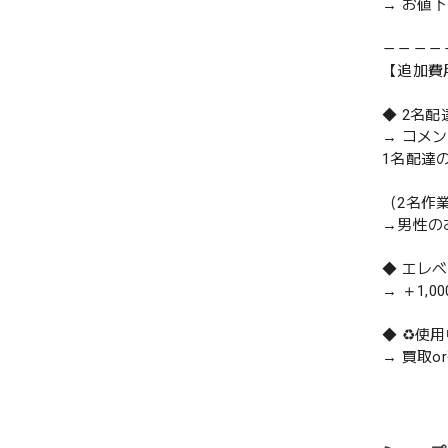
→ お値
－－－－
【追加費
◆ 2名
→ コメ
1名配達
（2名作
→男性の
◆ エレ
→ ＋1,0
◆ ♻️
→ 買取