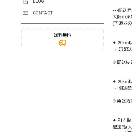
BLOG
---配送元-
CONTACT
大阪市東
(下道で
送料無料
⚫︎ 20k
→ ⭕️配
※配送は
⚫︎ 20k
→ 別途
※発送方
⚫︎ 引き
配送元(