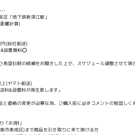
--
成区「地下鉄新深江駅」
の距離計算)
m以内(自社配送)
送&設置無料⭕️
ご希望日時の候補をお聞きした上で、スケジュール調整させて頂
m以上(ヤマト配送)
配送料&設置料が発生致します。
法と価格の変更が必要な為、ご購入前に必ずコメントの程宜しく
取り「お得❗️」
大阪市東成区)まで商品を引き取りに来て頂ける方