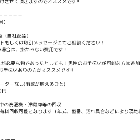
下げさせて頂きますのでオススメです‼️
－－－－－
用】
配達（自社配達）
ントもしくは取引メッセージにてご相談ください！
の場合は、掛からない費用です！
業が必要な物であったとしても！男性のお手伝いが可能な方は追
お手伝いありの方がオススメです‼️
ベーターなし(階数が増えるごと)
00円
使用中の洗濯機・冷蔵庫等の回収
or有料回収可能となります（年式、型番、汚れ具合などにより現