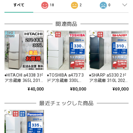
すべて
18
2
0
関連商品
♦️HITACHI a4338 3ド
♦️TOSHIBA a4737 3
♦️SHARP a5330 2ド
ア冷蔵庫 365L 2014
ドア冷蔵庫 330L
ア冷蔵庫 310L 2024
年製 -♦️
2025年製 35♦️
年製 28♦️
¥40,000
¥80,000
¥69,000
最近チェックした商品