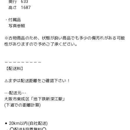
奥行 633
高さ 1687
・付属品
写真参照
※古物商品のため、状態が良い商品でも多少の傷汚れがある可能
性がありますので予めご了承ください。
－－－－－－－－－
【配送料】
⚠️まずは配送距離をご確認下さい！
---配送元---
大阪市東成区「地下鉄新深江駅」
(下道での距離計算)
⚫︎ 20km以内(自社配送)
→ ⭕️配送&設置無料⭕️