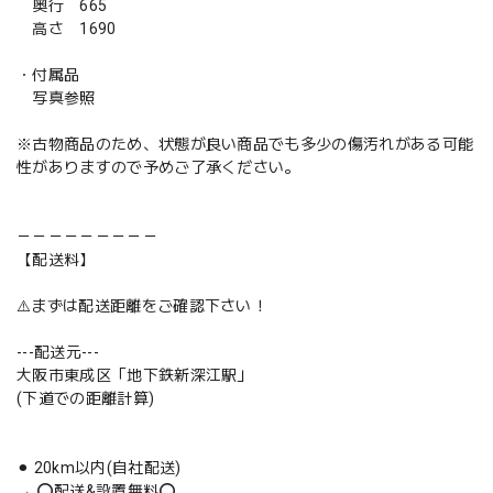
奥行 665
高さ 1690
・付属品
写真参照
※古物商品のため、状態が良い商品でも多少の傷汚れがある可能
性がありますので予めご了承ください。
－－－－－－－－－
【配送料】
⚠️まずは配送距離をご確認下さい！
---配送元---
大阪市東成区「地下鉄新深江駅」
(下道での距離計算)
⚫︎ 20km以内(自社配送)
→ ⭕️配送&設置無料⭕️