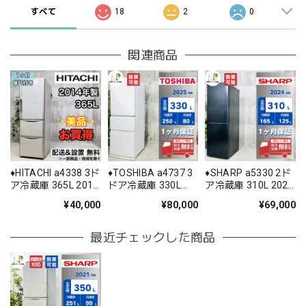
すべて
18
2
0
関連商品
♦️HITACHI a4338 3ド
♦️TOSHIBA a4737 3
♦️SHARP a5330 2ド
ア冷蔵庫 365L 2014
ドア冷蔵庫 330L
ア冷蔵庫 310L 2024
年製 -♦️
2025年製 35♦️
年製 28♦️
¥40,000
¥80,000
¥69,000
最近チェックした商品