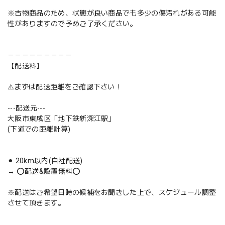
※古物商品のため、状態が良い商品でも多少の傷汚れがある可能
性がありますので予めご了承ください。
－－－－－－－－－
【配送料】
⚠️まずは配送距離をご確認下さい！
---配送元---
大阪市東成区「地下鉄新深江駅」
(下道での距離計算)
⚫︎ 20km以内(自社配送)
→ ⭕️配送&設置無料⭕️
※配送はご希望日時の候補をお聞きした上で、スケジュール調整
させて頂きます。