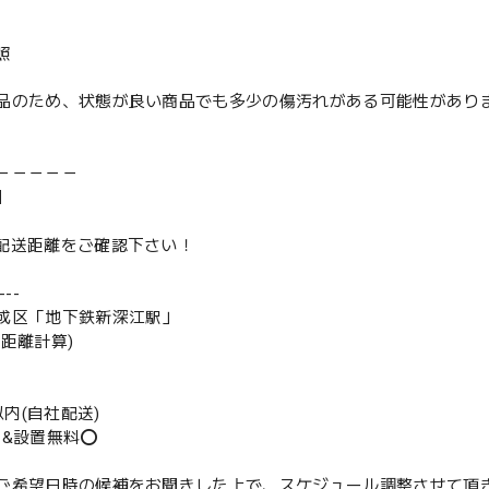
照
品のため、状態が良い商品でも多少の傷汚れがある可能性があり
－－－－－
】
は配送距離をご確認下さい！
--
成区「地下鉄新深江駅」
の距離計算)
m以内(自社配送)
送&設置無料⭕️
ご希望日時の候補をお聞きした上で、スケジュール調整させて頂