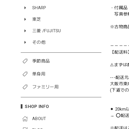
SHARP
・付属品
写真参
東芝
※古物商
三菱 /FUJITSU
その他
－－－－
【配送料
季節商品
⚠️まず
単身用
---配送元-
大阪市東
ファミリー用
(下道で
SHOP INFO
⚫︎ 20k
→ ⭕️配
ABOUT
※配送は