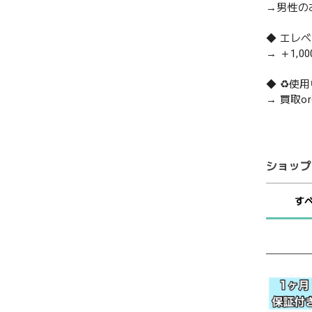
→男性の
◆ エレ
→ ＋1,0
◆ ♻️
→ 買取
ショップ
す