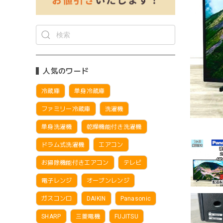
人気のワード
冷蔵庫
単身冷蔵庫
ファミリー冷蔵庫
洗濯機
単身洗濯機
乾燥機能付き洗濯機
ドラム式洗濯機
エアコン
お掃除機能付きエアコン
テレビ
電子レンジ
オーブンレンジ
ガスコンロ
DAIKIN
Panasonic
SHARP
三菱電機
FUJITSU