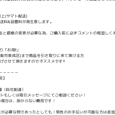
m以上(ヤマト配送)
配送料&設置料が発生致します。
法と価格の変更が必要な為、ご購入前に必ずコメントの程宜しく
取り「お得❗️」
大阪市東成区)まで商品を引き取りに来て頂ける方
下げさせて頂きますのでオススメです‼️
－－－－－
用】
配達（自社配達）
ントもしくは取引メッセージにてご相談ください！
の場合は、掛からない費用です！
業が必要な物であったとしても！男性のお手伝いが可能な方は追