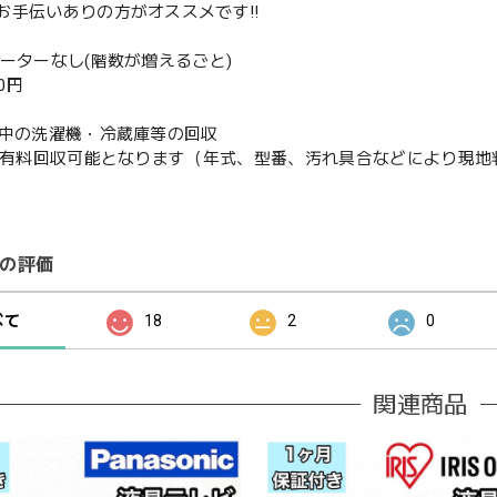
お手伝いありの方がオススメです‼️
ベーターなし(階数が増えるごと)
00円
使用中の洗濯機・冷蔵庫等の回収
or有料回収可能となります（年式、型番、汚れ具合などにより現
の評価
べて
18
2
0
関連商品