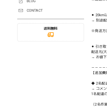
BLOG
CONTACT
⚫︎ 20k
→ 別途
送料無料
※発送方
⚫︎ 引き
配送元(
→ お値
－－－－
【追加費
◆ 2名
→ コメ
1名配達
（2名作