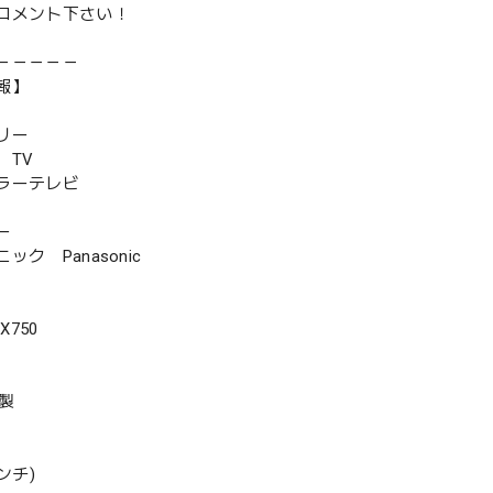
コメント下さい！
－－－－－
報】
リー
TV
ラーテレビ
ー
ク Panasonic
X750
年製
ンチ)