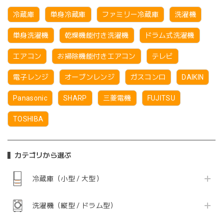
冷蔵庫
単身冷蔵庫
ファミリー冷蔵庫
洗濯機
単身洗濯機
乾燥機能付き洗濯機
ドラム式洗濯機
エアコン
お掃除機能付きエアコン
テレビ
電子レンジ
オーブンレンジ
ガスコンロ
DAIKIN
Panasonic
SHARP
三菱電機
FUJITSU
TOSHIBA
カテゴリから選ぶ
冷蔵庫（小型 / 大型）
洗濯機（縦型 / ドラム型）