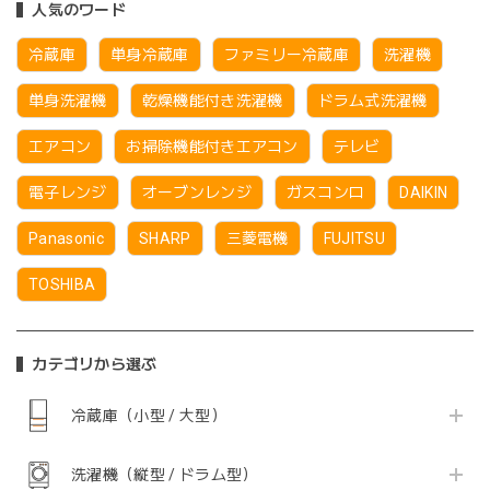
人気のワード
冷蔵庫
単身冷蔵庫
ファミリー冷蔵庫
洗濯機
単身洗濯機
乾燥機能付き洗濯機
ドラム式洗濯機
エアコン
お掃除機能付きエアコン
テレビ
電子レンジ
オーブンレンジ
ガスコンロ
DAIKIN
Panasonic
SHARP
三菱電機
FUJITSU
TOSHIBA
カテゴリから選ぶ
冷蔵庫（小型 / 大型）
洗濯機（縦型 / ドラム型）