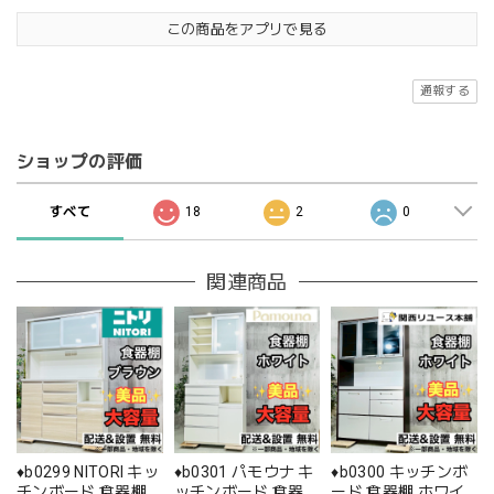
この商品をアプリで見る
通報する
ショップの評価
すべて
18
2
0
関連商品
♦️b0299 NITORI キッ
♦️b0301 パモウナ キ
♦️b0300 キッチンボ
チンボード 食器棚
ッチンボード 食器棚
ード 食器棚 ホワイ