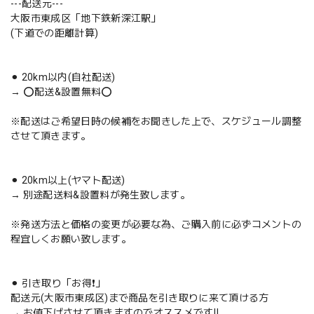
---配送元---
大阪市東成区「地下鉄新深江駅」
(下道での距離計算)
⚫︎ 20km以内(自社配送)
→ ⭕️配送&設置無料⭕️
※配送はご希望日時の候補をお聞きした上で、スケジュール調整
させて頂きます。
⚫︎ 20km以上(ヤマト配送)
→ 別途配送料&設置料が発生致します。
※発送方法と価格の変更が必要な為、ご購入前に必ずコメントの
程宜しくお願い致します。
⚫︎ 引き取り「お得❗️」
配送元(大阪市東成区)まで商品を引き取りに来て頂ける方
→ お値下げさせて頂きますのでオススメです‼️