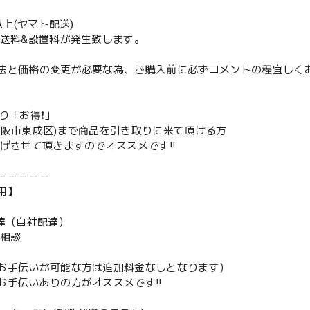
m以上(ヤマト配送)
配送料&設置料が発生致します。
法と価格の変更が必要な為、ご購入前に必ずコメントの程宜しく
取り「お得❗️」
大阪市東成区)まで商品を引き取りに来て頂ける方
下げさせて頂きますのでオススメです‼️
－－－－－
用】
配達（自社配達）
要相談
お手伝いが可能な方は追加料金なしとなります）
お手伝いありの方がオススメです‼️