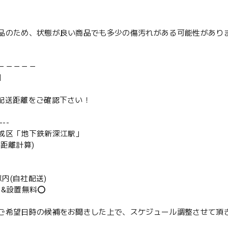
品のため、状態が良い商品でも多少の傷汚れがある可能性があり
－－－－－
】
は配送距離をご確認下さい！
--
成区「地下鉄新深江駅」
の距離計算)
m以内(自社配送)
送&設置無料⭕️
ご希望日時の候補をお聞きした上で、スケジュール調整させて頂