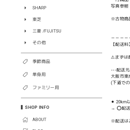
写真参照
SHARP
※古物商
東芝
三菱 /FUJITSU
－－－－
その他
【配送料
⚠️まず
季節商品
---配送元-
単身用
大阪市東
(下道で
ファミリー用
⚫︎ 20k
SHOP INFO
→ ⭕️配
ABOUT
※配送は