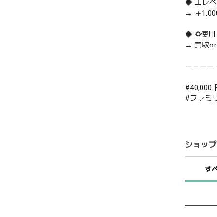
◆ エレ
→ ＋1,0
◆ ♻️
→ 買取
－－－－
#40,000
#ファミ
ショップ
す