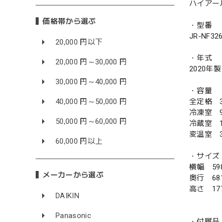
ハイアール
価格帯から選ぶ
・型番
JR-NF32
20,000 円以下
・年式
20,000 円～30,000 円
2020年製
30,000 円～40,000 円
・容量
40,000 円～50,000 円
全定格 3
冷凍室 9
50,000 円～60,000 円
冷蔵室 1
変温室 3
60,000 円以上
・サイズ
横幅 59
メーカーから選ぶ
奥行 68
高さ 17
DAIKIN
Panasonic
・付属品