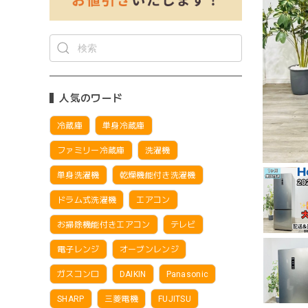
人気のワード
冷蔵庫
単身冷蔵庫
ファミリー冷蔵庫
洗濯機
単身洗濯機
乾燥機能付き洗濯機
ドラム式洗濯機
エアコン
お掃除機能付きエアコン
テレビ
電子レンジ
オーブンレンジ
ガスコンロ
DAIKIN
Panasonic
SHARP
三菱電機
FUJITSU