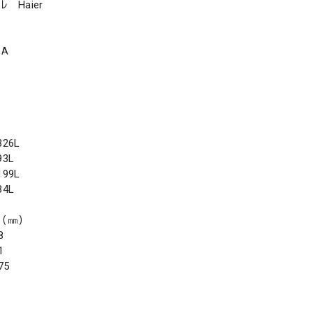
 Haier
6A
26L
3L
99L
4L
（㎜）
8
1
75