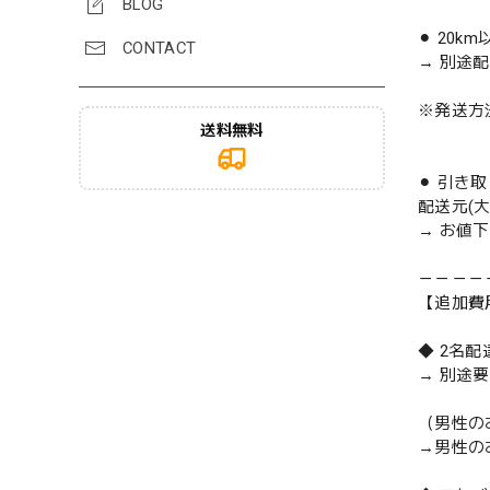
BLOG
⚫︎ 20k
CONTACT
→ 別途
※発送方
送料無料
⚫︎ 引き
配送元(
→ お値
－－－－
【追加費
◆ 2名
→ 別途
（男性の
→男性の