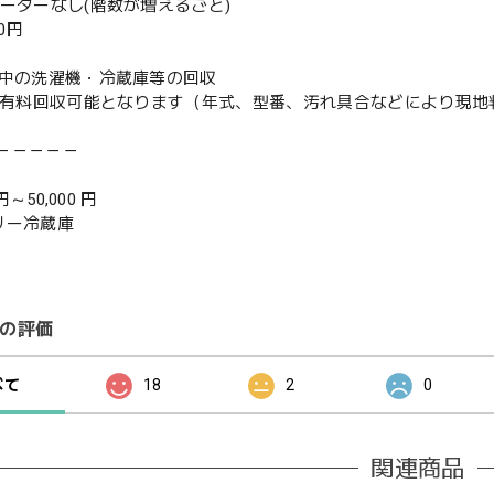
ベーターなし(階数が増えるごと)
00円
使用中の洗濯機・冷蔵庫等の回収
or有料回収可能となります（年式、型番、汚れ具合などにより現
－－－－－
 円～50,000 円
リー冷蔵庫
の評価
べて
18
2
0
関連商品