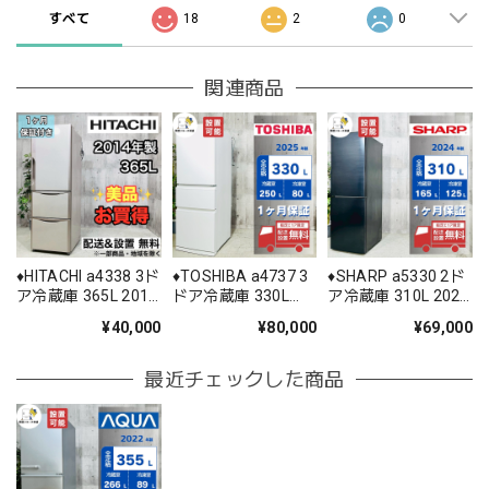
すべて
18
2
0
関連商品
♦️HITACHI a4338 3ド
♦️TOSHIBA a4737 3
♦️SHARP a5330 2ド
ア冷蔵庫 365L 2014
ドア冷蔵庫 330L
ア冷蔵庫 310L 2024
年製 -♦️
2025年製 35♦️
年製 28♦️
¥40,000
¥80,000
¥69,000
最近チェックした商品