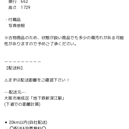
奥行 662
高さ 1729
・付属品
写真参照
※古物商品のため、状態が良い商品でも多少の傷汚れがある可能
性がありますので予めご了承ください。
－－－－－－－－－
【配送料】
⚠️まずは配送距離をご確認下さい！
---配送元---
大阪市東成区「地下鉄新深江駅」
(下道での距離計算)
⚫︎ 20km以内(自社配送)
→ ⭕️配送&設置無料⭕️