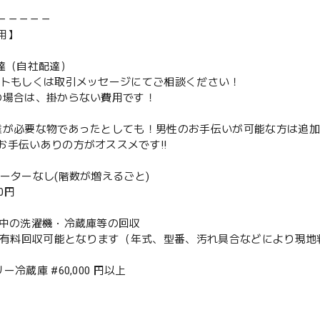
－－－－－
用】
配達（自社配達）
ントもしくは取引メッセージにてご相談ください！
の場合は、掛からない費用です！
業が必要な物であったとしても！男性のお手伝いが可能な方は追
お手伝いありの方がオススメです‼️
ベーターなし(階数が増えるごと)
00円
使用中の洗濯機・冷蔵庫等の回収
or有料回収可能となります（年式、型番、汚れ具合などにより現
ー冷蔵庫 #60,000 円以上