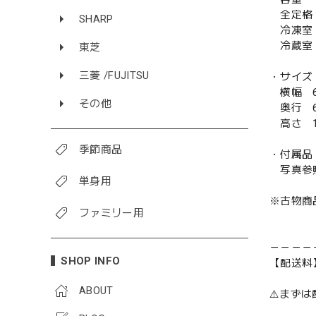
全定格 
SHARP
冷凍室 
冷蔵室 
東芝
三菱 /FUJITSU
・サイズ
横幅 6
その他
奥行 6
高さ 1
季節商品
・付属品
写真参
単身用
※古物商
ファミリー用
－－－－
SHOP INFO
【配送料
ABOUT
⚠️まず