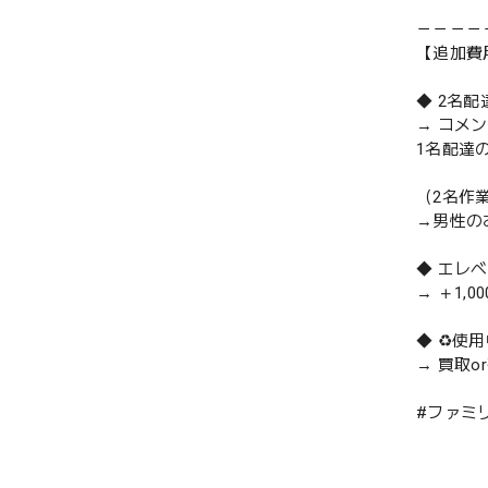
－－－－
【追加費
◆ 2名
→ コメ
1名配達
（2名作
→男性の
◆ エレ
→ ＋1,0
◆ ♻️
→ 買取
#ファミリ