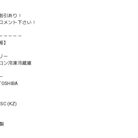
割引あり！
コメント下さい！
－－－－－
報】
リー
ロン冷凍冷蔵庫
ー
SHIBA
C (KZ)
年製