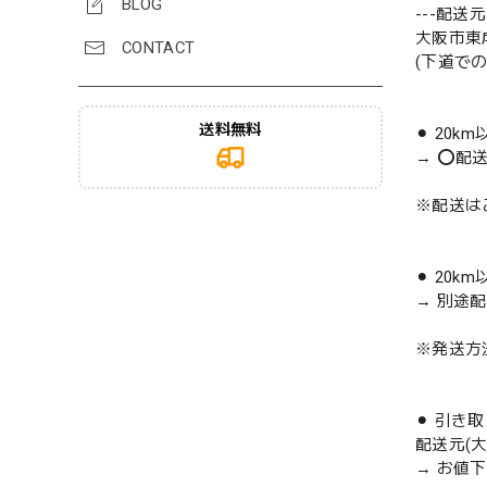
BLOG
---配送元-
大阪市東
CONTACT
(下道で
送料無料
⚫︎ 20k
→ ⭕️配
※配送は
⚫︎ 20k
→ 別途
※発送方
⚫︎ 引き
配送元(
→ お値