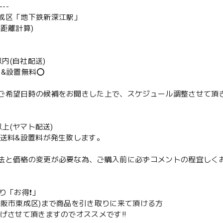
--
成区「地下鉄新深江駅」
の距離計算)
m以内(自社配送)
送&設置無料⭕️
ご希望日時の候補をお聞きした上で、スケジュール調整させて頂
m以上(ヤマト配送)
配送料&設置料が発生致します。
法と価格の変更が必要な為、ご購入前に必ずコメントの程宜しく
取り「お得❗️」
大阪市東成区)まで商品を引き取りに来て頂ける方
下げさせて頂きますのでオススメです‼️