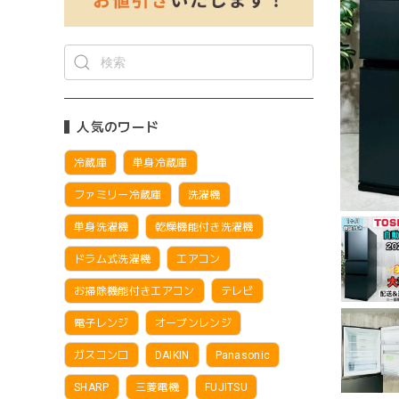
人気のワード
冷蔵庫
単身冷蔵庫
ファミリー冷蔵庫
洗濯機
単身洗濯機
乾燥機能付き洗濯機
ドラム式洗濯機
エアコン
お掃除機能付きエアコン
テレビ
電子レンジ
オーブンレンジ
ガスコンロ
DAIKIN
Panasonic
SHARP
三菱電機
FUJITSU