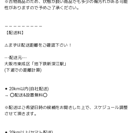
※古物商品のため、状態が良い商品でも多少の傷汚れがある可能
性がありますので予めご了承ください。
－－－－－－－－－
【配送料】
⚠️まずは配送距離をご確認下さい！
---配送元---
大阪市東成区「地下鉄新深江駅」
(下道での距離計算)
⚫︎ 20km以内(自社配送)
→ ⭕️配送&設置無料⭕️
※配送はご希望日時の候補をお聞きした上で、スケジュール調整
させて頂きます。
⚫︎ 20km以上(ヤマト配送)