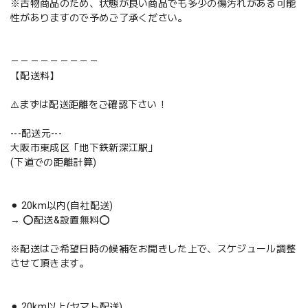
※古物商品のため、状態が良い商品でも多少の傷汚れがある可能
性がありますので予めご了承ください。
－－－－－－－－－
【配送料】
⚠️まずは配送距離をご確認下さい！
---配送元---
大阪市東成区「地下鉄新深江駅」
(下道での距離計算)
⚫︎ 20km以内(自社配送)
→ ⭕️配送&設置無料⭕️
※配送はご希望日時の候補をお聞きした上で、スケジュール調整
させて頂きます。
⚫︎ 20km以上(ヤマト配送)