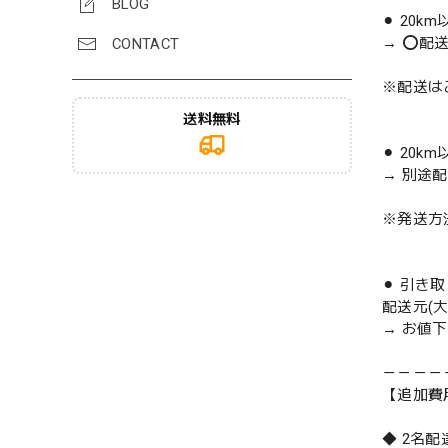
BLOG
⚫︎ 20k
→ ⭕️配
CONTACT
※配送は
送料無料
⚫︎ 20k
→ 別途
※発送方
⚫︎ 引き
配送元(
→ お値
－－－－
【追加費
◆ 2名