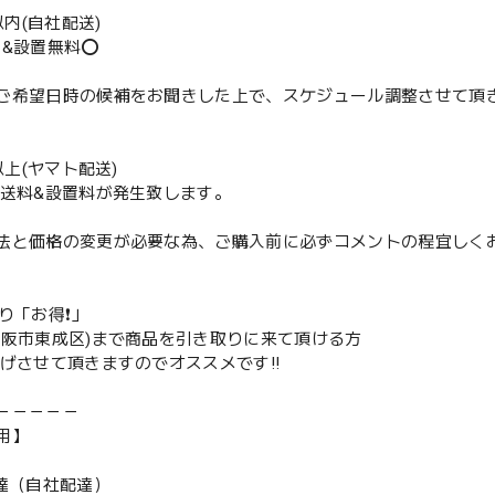
m以内(自社配送)
送&設置無料⭕️
ご希望日時の候補をお聞きした上で、スケジュール調整させて頂
m以上(ヤマト配送)
配送料&設置料が発生致します。
法と価格の変更が必要な為、ご購入前に必ずコメントの程宜しく
取り「お得❗️」
大阪市東成区)まで商品を引き取りに来て頂ける方
下げさせて頂きますのでオススメです‼️
－－－－－
用】
配達（自社配達）