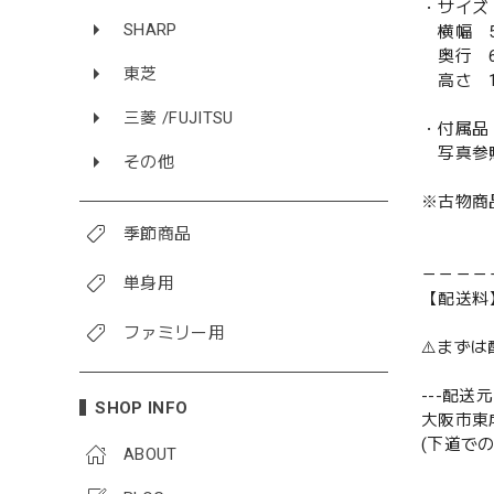
・サイズ
SHARP
横幅 5
奥行 6
東芝
高さ 1
三菱 /FUJITSU
・付属品
写真参
その他
※古物商
季節商品
－－－－
単身用
【配送料
ファミリー用
⚠️まず
---配送元-
SHOP INFO
大阪市東
(下道で
ABOUT