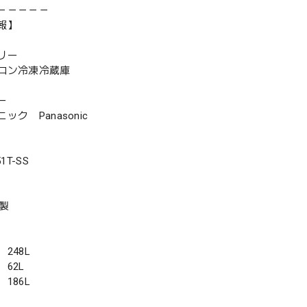
－－－－－
報】
リー
ロン冷凍冷蔵庫
ー
ク Panasonic
1T-SS
年製
248L
62L
186L