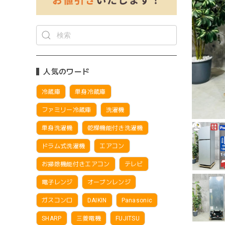
人気のワード
冷蔵庫
単身冷蔵庫
ファミリー冷蔵庫
洗濯機
単身洗濯機
乾燥機能付き洗濯機
ドラム式洗濯機
エアコン
お掃除機能付きエアコン
テレビ
電子レンジ
オーブンレンジ
ガスコンロ
DAIKIN
Panasonic
SHARP
三菱電機
FUJITSU