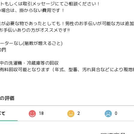
ントもしくは取引メッセージにてご相談ください！
の場合は、掛からない費用です！
業が必要な物であったとしても！男性のお手伝いが可能な方は追
お手伝いありの方がオススメです‼️
ベーターなし(階数が増えるごと)
00円
使用中の洗濯機・冷蔵庫等の回収
or有料回収可能となります（年式、型番、汚れ具合などにより現
の評価
べて
18
2
0