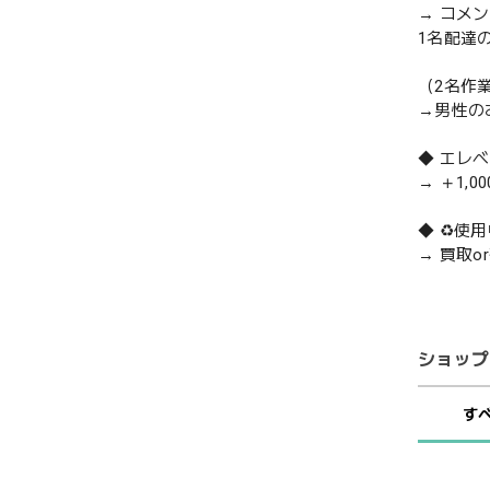
→ コメ
1名配達
（2名作
→男性の
◆ エレ
→ ＋1,0
◆ ♻️
→ 買取
ショップ
す