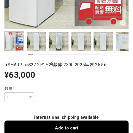
♦️SHARP a5327 2ドア冷蔵庫 230L 2025年製 25.5♦️
¥63,000
数量
International shipping available
Add to cart