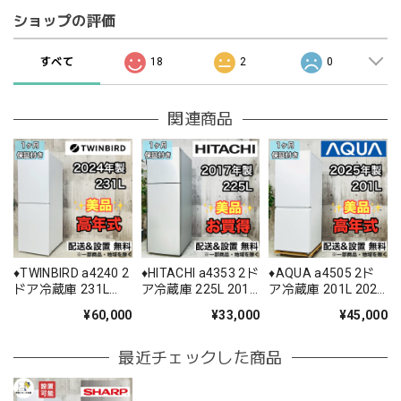
ショップの評価
すべて
18
2
0
関連商品
♦️TWINBIRD a4240 2
♦️HITACHI a4353 2ド
♦️AQUA a4505 2ド
ドア冷蔵庫 231L
ア冷蔵庫 225L 2017
ア冷蔵庫 201L 2025
2024年製 24♦️
年製 -♦️
年製 03♦️
¥60,000
¥33,000
¥45,000
最近チェックした商品