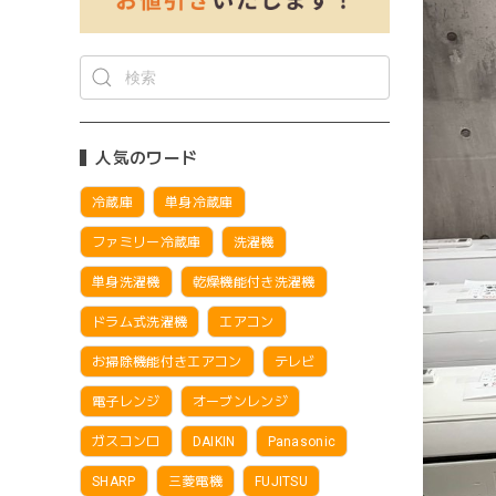
人気のワード
冷蔵庫
単身冷蔵庫
ファミリー冷蔵庫
洗濯機
単身洗濯機
乾燥機能付き洗濯機
ドラム式洗濯機
エアコン
お掃除機能付きエアコン
テレビ
電子レンジ
オーブンレンジ
ガスコンロ
DAIKIN
Panasonic
SHARP
三菱電機
FUJITSU