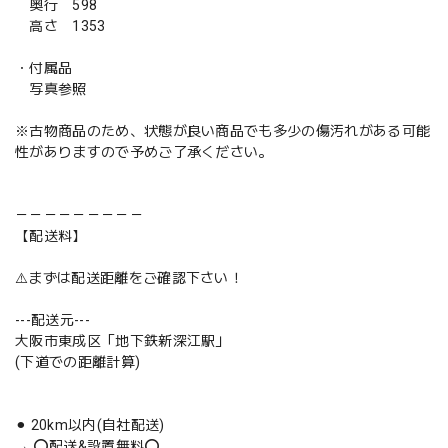
奥行 598
高さ 1353
・付属品
写真参照
※古物商品のため、状態が良い商品でも多少の傷汚れがある可能
性がありますので予めご了承ください。
－－－－－－－－－
【配送料】
⚠️まずは配送距離をご確認下さい！
---配送元---
大阪市東成区「地下鉄新深江駅」
(下道での距離計算)
⚫︎ 20km以内(自社配送)
→ ⭕️配送&設置無料⭕️