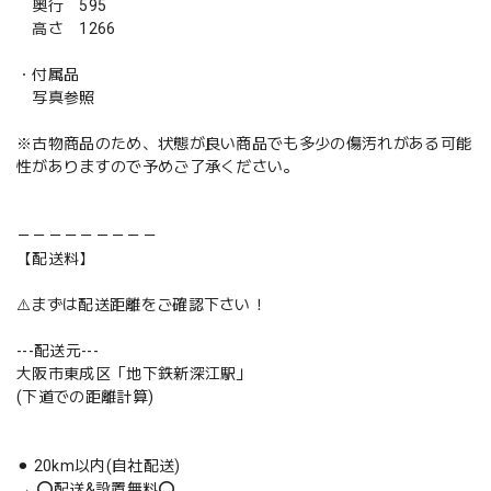
奥行 595
高さ 1266
・付属品
写真参照
※古物商品のため、状態が良い商品でも多少の傷汚れがある可能
性がありますので予めご了承ください。
－－－－－－－－－
【配送料】
⚠️まずは配送距離をご確認下さい！
---配送元---
大阪市東成区「地下鉄新深江駅」
(下道での距離計算)
⚫︎ 20km以内(自社配送)
→ ⭕️配送&設置無料⭕️