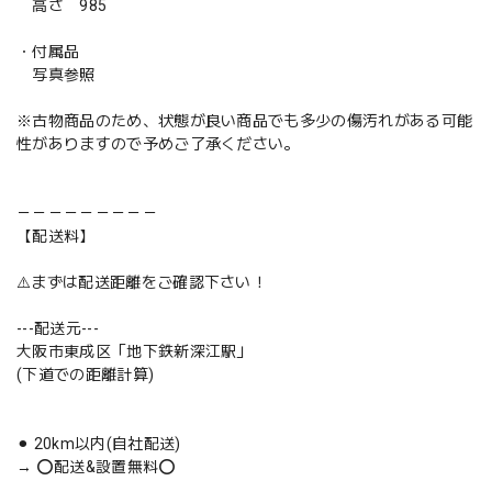
高さ 985
・付属品
写真参照
※古物商品のため、状態が良い商品でも多少の傷汚れがある可能
性がありますので予めご了承ください。
－－－－－－－－－
【配送料】
⚠️まずは配送距離をご確認下さい！
---配送元---
大阪市東成区「地下鉄新深江駅」
(下道での距離計算)
⚫︎ 20km以内(自社配送)
→ ⭕️配送&設置無料⭕️