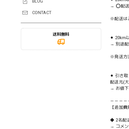
BLOG
→ ⭕️配
CONTACT
※配送は
送料無料
⚫︎ 20k
→ 別途
※発送方
⚫︎ 引き
配送元(
→ お値
－－－－
【追加費
◆ 2名
→ コメ