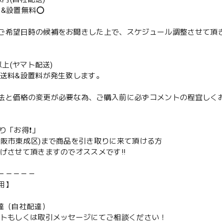
送&設置無料⭕️
ご希望日時の候補をお聞きした上で、スケジュール調整させて頂
m以上(ヤマト配送)
配送料&設置料が発生致します。
法と価格の変更が必要な為、ご購入前に必ずコメントの程宜しく
取り「お得❗️」
大阪市東成区)まで商品を引き取りに来て頂ける方
下げさせて頂きますのでオススメです‼️
－－－－－
用】
配達（自社配達）
ントもしくは取引メッセージにてご相談ください！