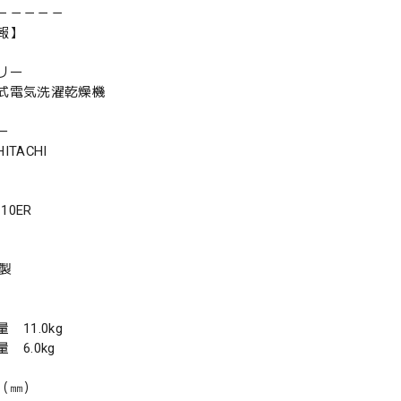
－－－－－
報】
リー
式電気洗濯乾燥機
ー
TACHI
10ER
年製
11.0kg
6.0kg
（㎜）