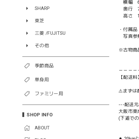
横幅 6
SHARP
奥行 7
高さ 1
東芝
・付属品
三菱 /FUJITSU
写真参
その他
※古物商
季節商品
－－－－
【配送料
単身用
⚠️まず
ファミリー用
---配送元-
大阪市東
SHOP INFO
(下道で
ABOUT
⚫︎ 20k