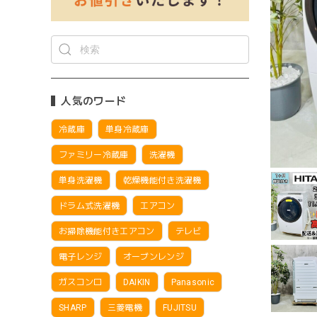
人気のワード
冷蔵庫
単身冷蔵庫
ファミリー冷蔵庫
洗濯機
単身洗濯機
乾燥機能付き洗濯機
ドラム式洗濯機
エアコン
お掃除機能付きエアコン
テレビ
電子レンジ
オーブンレンジ
ガスコンロ
DAIKIN
Panasonic
SHARP
三菱電機
FUJITSU