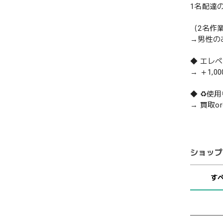
1名配達
（2名作
→男性の
◆ エレ
→ ＋1,0
◆ ♻️
→ 買取
ショップ
す