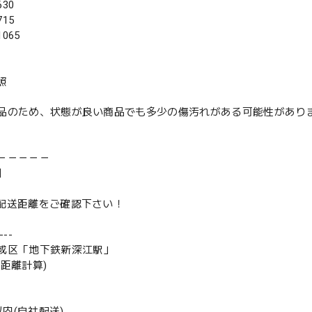
30
15
065
照
品のため、状態が良い商品でも多少の傷汚れがある可能性があり
－－－－－
】
は配送距離をご確認下さい！
--
成区「地下鉄新深江駅」
の距離計算)
m以内(自社配送)