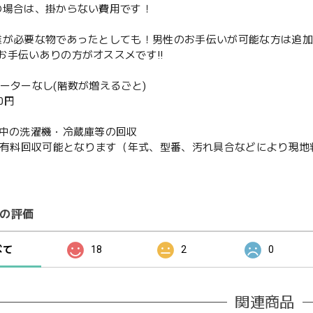
の場合は、掛からない費用です！
業が必要な物であったとしても！男性のお手伝いが可能な方は追
お手伝いありの方がオススメです‼️
ベーターなし(階数が増えるごと)
00円
使用中の洗濯機・冷蔵庫等の回収
or有料回収可能となります（年式、型番、汚れ具合などにより現
の評価
べて
18
2
0
関連商品