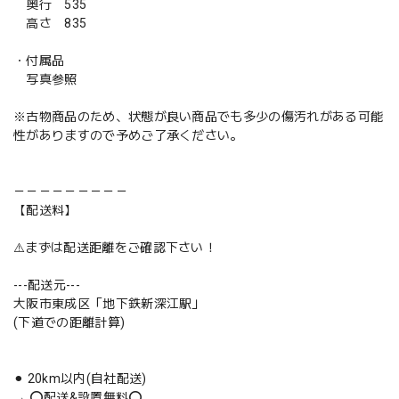
奥行 535
高さ 835
・付属品
写真参照
※古物商品のため、状態が良い商品でも多少の傷汚れがある可能
性がありますので予めご了承ください。
－－－－－－－－－
【配送料】
⚠️まずは配送距離をご確認下さい！
---配送元---
大阪市東成区「地下鉄新深江駅」
(下道での距離計算)
⚫︎ 20km以内(自社配送)
→ ⭕️配送&設置無料⭕️