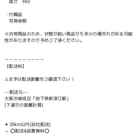
高さ 960
・付属品
写真参照
※古物商品のため、状態が良い商品でも多少の傷汚れがある可能
性がありますので予めご了承ください。
－－－－－－－－－
【配送料】
⚠️まずは配送距離をご確認下さい！
---配送元---
大阪市東成区「地下鉄新深江駅」
(下道での距離計算)
⚫︎ 20km以内(自社配送)
→ ⭕️配送&設置無料⭕️