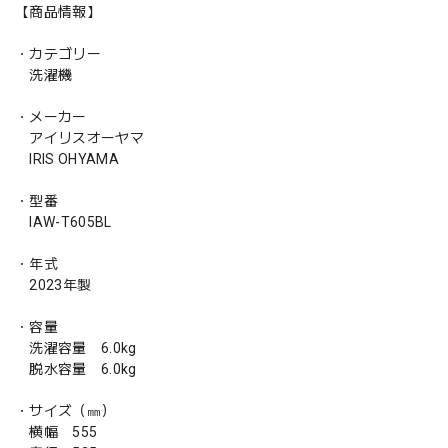
【商品情報】
・カテゴリー
洗濯機
・メーカー
アイリスオーヤマ
IRIS OHYAMA
・型番
IAW-T605BL
・年式
2023年製
・容量
洗濯容量 6.0kg
脱水容量 6.0kg
・サイズ（㎜）
横幅 555