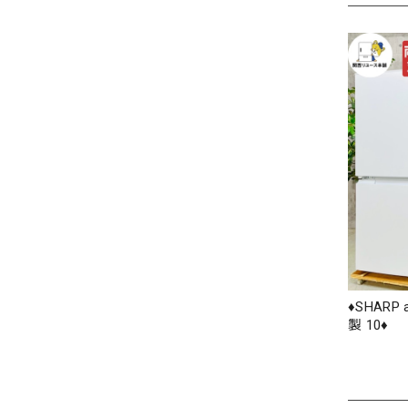
♦️SHARP
製 10♦️