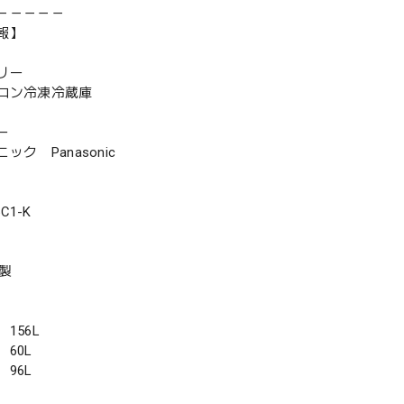
－－－－－
報】
リー
ロン冷凍冷蔵庫
ー
ク Panasonic
C1-K
年製
156L
60L
96L