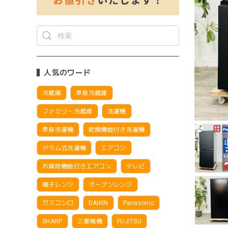
人気のワード
冷蔵庫
単身冷蔵庫
ファミリー冷蔵庫
洗濯機
単身洗濯機
乾燥機能付き洗濯機
ドラム式洗濯機
エアコン
お掃除機能付きエアコン
テレビ
電子レンジ
オーブンレンジ
ガスコンロ
DAIKIN
Panasonic
SHARP
三菱電機
FUJITSU