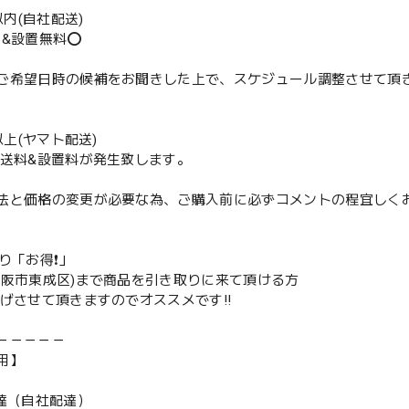
m以内(自社配送)
送&設置無料⭕️
ご希望日時の候補をお聞きした上で、スケジュール調整させて頂
m以上(ヤマト配送)
配送料&設置料が発生致します。
法と価格の変更が必要な為、ご購入前に必ずコメントの程宜しく
取り「お得❗️」
大阪市東成区)まで商品を引き取りに来て頂ける方
下げさせて頂きますのでオススメです‼️
－－－－－
用】
配達（自社配達）