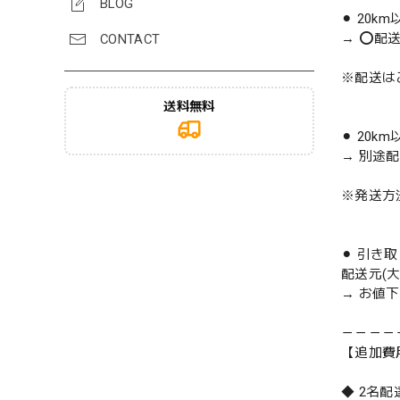
BLOG
⚫︎ 20k
→ ⭕️配
CONTACT
※配送は
送料無料
⚫︎ 20k
→ 別途
※発送方
⚫︎ 引き
配送元(
→ お値
－－－－
【追加費
◆ 2名