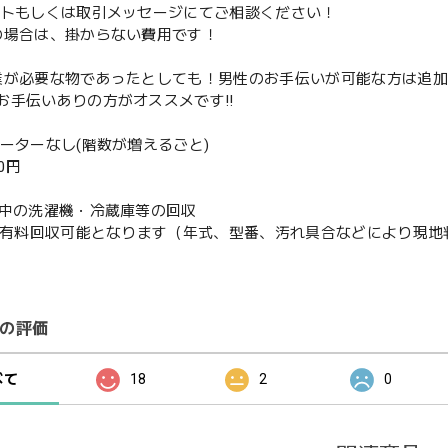
ントもしくは取引メッセージにてご相談ください！
の場合は、掛からない費用です！
業が必要な物であったとしても！男性のお手伝いが可能な方は追
お手伝いありの方がオススメです‼️
ベーターなし(階数が増えるごと)
00円
使用中の洗濯機・冷蔵庫等の回収
or有料回収可能となります（年式、型番、汚れ具合などにより現
の評価
べて
18
2
0