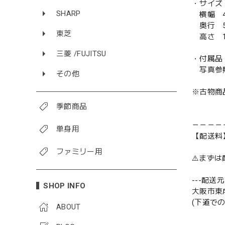
・サイズ
SHARP
横幅 4
奥行 5
東芝
高さ 1
三菱 /FUJITSU
・付属品
写真参
その他
※古物商
季節商品
－－－－
単身用
【配送料
ファミリー用
⚠️まず
---配送元-
SHOP INFO
大阪市東
(下道で
ABOUT