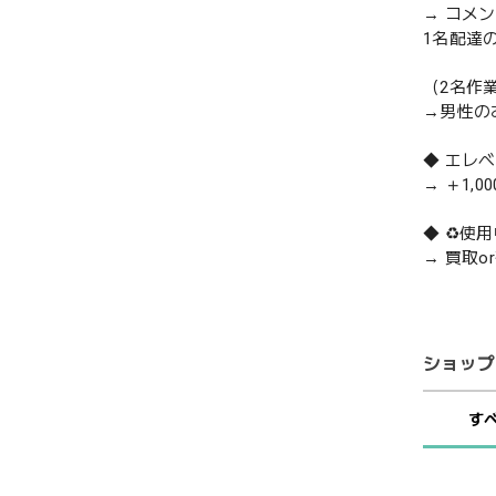
→ コメ
1名配達
（2名作
→男性の
◆ エレ
→ ＋1,0
◆ ♻️
→ 買取
ショップ
す