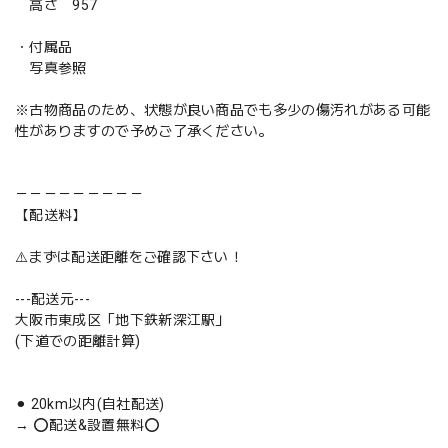
高さ 957
・付属品
写真参照
※古物商品のため、状態が良い商品でも多少の傷汚れがある可能
性がありますので予めご了承ください。
－－－－－－－－－
【配送料】
⚠️まずは配送距離をご確認下さい！
---配送元---
大阪市東成区「地下鉄新深江駅」
(下道での距離計算)
⚫︎ 20km以内(自社配送)
→ ⭕️配送&設置無料⭕️