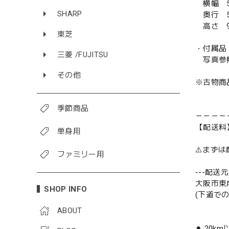
横幅 5
SHARP
奥行 5
高さ 9
東芝
・付属品
三菱 /FUJITSU
写真参
その他
※古物商
季節商品
－－－－
【配送料
単身用
⚠️まず
ファミリー用
---配送元-
大阪市東
SHOP INFO
(下道で
ABOUT
⚫︎ 20k