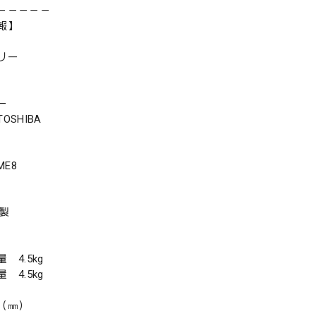
－－－－－
報】
リー
ー
SHIBA
ME8
年製
4.5kg
4.5kg
（㎜）