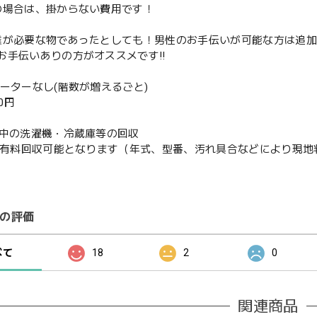
の場合は、掛からない費用です！
業が必要な物であったとしても！男性のお手伝いが可能な方は追
お手伝いありの方がオススメです‼️
ベーターなし(階数が増えるごと)
00円
使用中の洗濯機・冷蔵庫等の回収
or有料回収可能となります（年式、型番、汚れ具合などにより現
の評価
べて
18
2
0
関連商品