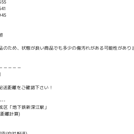
55
41
45
照
品のため、状態が良い商品でも多少の傷汚れがある可能性があり
－－－－－
】
は配送距離をご確認下さい！
--
成区「地下鉄新深江駅」
の距離計算)
m以内(自社配送)