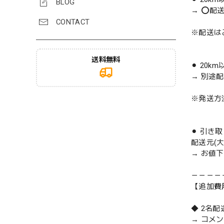
BLOG
→ ⭕️配
CONTACT
※配送は
送料無料
⚫︎ 20k
→ 別途
※発送方
⚫︎ 引き
配送元(
→ お値
－－－－
【追加費
◆ 2名
→ コメ