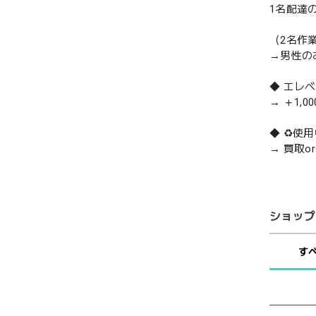
1名配達
（2名作
→男性の
◆ エレ
→ ＋1,0
◆ ♻️
→ 買取
ショップ
す