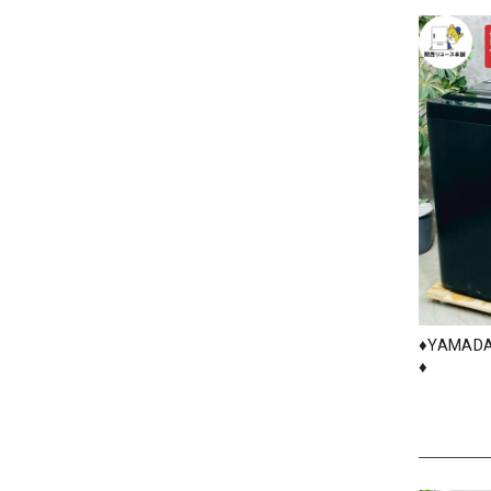
♦️YAMAD
♦️