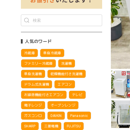
人気のワード
冷蔵庫
単身冷蔵庫
ファミリー冷蔵庫
洗濯機
単身洗濯機
乾燥機能付き洗濯機
ドラム式洗濯機
エアコン
お掃除機能付きエアコン
テレビ
電子レンジ
オーブンレンジ
ガスコンロ
DAIKIN
Panasonic
SHARP
三菱電機
FUJITSU