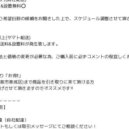
送&設置無料⭕️
ご希望日時の候補をお聞きした上で、スケジュール調整させて頂
m以上(ヤマト配送)
配送料&設置料が発生致します。
法と価格の変更が必要な為、ご購入前に必ずコメントの程宜しく
取り「お得❗️」
大阪市東成区)まで商品を引き取りに来て頂ける方
下げさせて頂きますのでオススメです‼️
－－－－－
用】
配達（自社配達）
ントもしくは取引メッセージにてご相談ください！