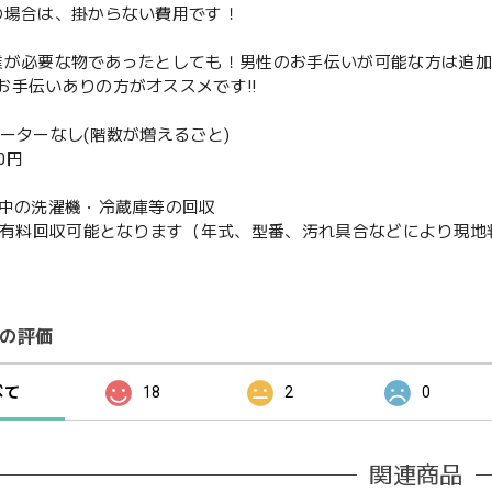
の場合は、掛からない費用です！
業が必要な物であったとしても！男性のお手伝いが可能な方は追
お手伝いありの方がオススメです‼️
ベーターなし(階数が増えるごと)
00円
使用中の洗濯機・冷蔵庫等の回収
or有料回収可能となります（年式、型番、汚れ具合などにより現
の評価
べて
18
2
0
関連商品