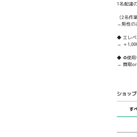
1名配達
（2名作
→男性の
◆ エレ
→ ＋1,0
◆ ♻️
→ 買取
ショップ
す