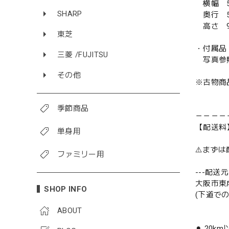
横幅 5
SHARP
奥行 5
高さ 9
東芝
・付属品
三菱 /FUJITSU
写真参
その他
※古物商
季節商品
－－－－
【配送料
単身用
⚠️まず
ファミリー用
---配送元-
大阪市東
SHOP INFO
(下道で
ABOUT
⚫︎ 20k