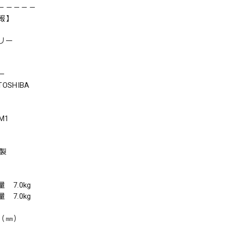
－－－－－
報】
リー
ー
SHIBA
M1
年製
7.0kg
7.0kg
（㎜）