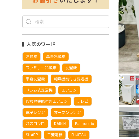
人気のワード
冷蔵庫
単身冷蔵庫
ファミリー冷蔵庫
洗濯機
単身洗濯機
乾燥機能付き洗濯機
ドラム式洗濯機
エアコン
お掃除機能付きエアコン
テレビ
電子レンジ
オーブンレンジ
ガスコンロ
DAIKIN
Panasonic
SHARP
三菱電機
FUJITSU