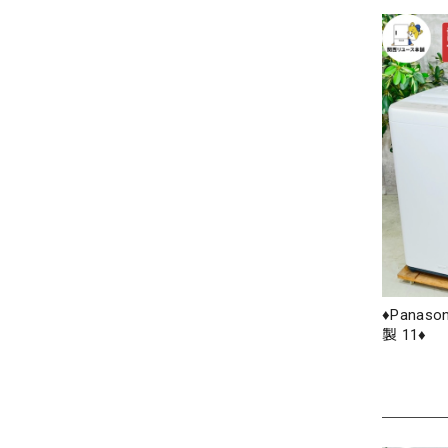
♦️Panaso
製 11♦️