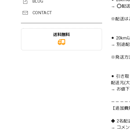
BLOG
→ ⭕️配
CONTACT
※配送は
送料無料
⚫︎ 20k
→ 別途
※発送方
⚫︎ 引き
配送元(
→ お値
－－－－
【追加費
◆ 2名
→ コメ