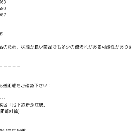
63
80
87
照
品のため、状態が良い商品でも多少の傷汚れがある可能性があり
－－－－－
】
は配送距離をご確認下さい！
--
成区「地下鉄新深江駅」
の距離計算)
m以内(自社配送)