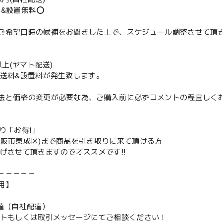
送&設置無料⭕️
ご希望日時の候補をお聞きした上で、スケジュール調整させて頂
m以上(ヤマト配送)
配送料&設置料が発生致します。
法と価格の変更が必要な為、ご購入前に必ずコメントの程宜しく
取り「お得❗️」
大阪市東成区)まで商品を引き取りに来て頂ける方
下げさせて頂きますのでオススメです‼️
－－－－－
用】
配達（自社配達）
ントもしくは取引メッセージにてご相談ください！