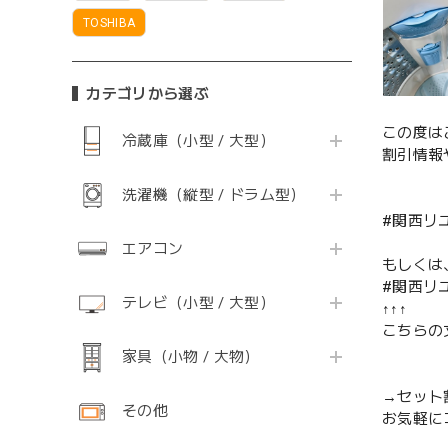
TOSHIBA
カテゴリから選ぶ
この度は
冷蔵庫（小型 / 大型）
割引情報
洗濯機（縦型 / ドラム型）
#関西リ
エアコン
もしくは
#関西リ
テレビ（小型 / 大型）
↑↑↑
こちらの
家具（小物 / 大物）
→セット
その他
お気軽に