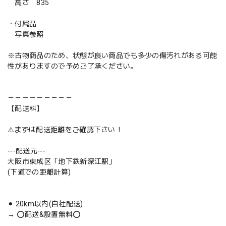
高さ 835
・付属品
写真参照
※古物商品のため、状態が良い商品でも多少の傷汚れがある可能
性がありますので予めご了承ください。
－－－－－－－－－
【配送料】
⚠️まずは配送距離をご確認下さい！
---配送元---
大阪市東成区「地下鉄新深江駅」
(下道での距離計算)
⚫︎ 20km以内(自社配送)
→ ⭕️配送&設置無料⭕️