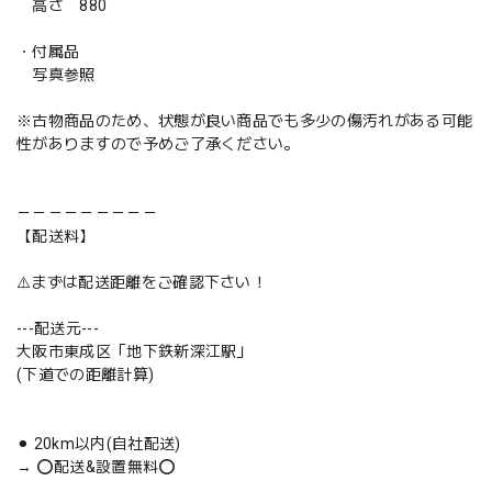
高さ 880
・付属品
写真参照
※古物商品のため、状態が良い商品でも多少の傷汚れがある可能
性がありますので予めご了承ください。
－－－－－－－－－
【配送料】
⚠️まずは配送距離をご確認下さい！
---配送元---
大阪市東成区「地下鉄新深江駅」
(下道での距離計算)
⚫︎ 20km以内(自社配送)
→ ⭕️配送&設置無料⭕️