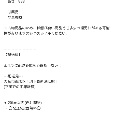
高さ 888
・付属品
写真参照
※古物商品のため、状態が良い商品でも多少の傷汚れがある可能
性がありますので予めご了承ください。
－－－－－－－－－
【配送料】
⚠️まずは配送距離をご確認下さい！
---配送元---
大阪市東成区「地下鉄新深江駅」
(下道での距離計算)
⚫︎ 20km以内(自社配送)
→ ⭕️配送&設置無料⭕️