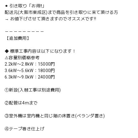
⚫︎ 引き取り「お得❗️」
配送元(大阪市東成区)まで商品を引き取りに来て頂ける方
→ お値下げさせて頂きますのでオススメです‼️
－－－－－－－－－
【追加費用】
◆ 標準工事内容は以下になります！
⚠️容量別価格参考
2.2kW〜2.8kW：15000円
3.6kW〜5.6kW：18000円
6.3kW〜9.0kW：24000円
①新設(入替工事は別途費用)
②配管は4mまで
③室外機は室内機と同じ階の床置き(ベランダ置き)
④テープ巻き仕上げ