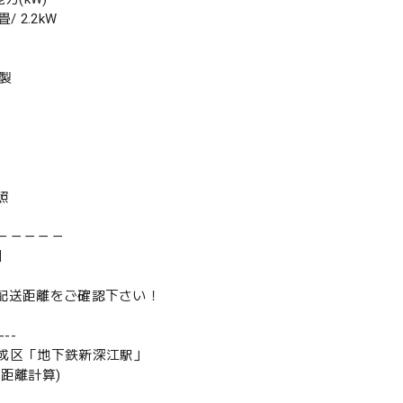
 2.2kW
年製
照
－－－－－
】
は配送距離をご確認下さい！
--
成区「地下鉄新深江駅」
の距離計算)