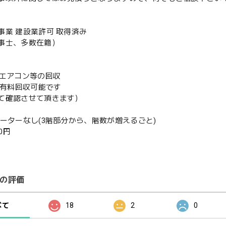
事業 建設業許可 取得済み
事士、多数在籍）
既存エアコン等の回収
or有料回収可能です
て確認させて頂きます）
ベーターなし(3階部分から、階数が増えるごと)
00円
の評価
べて
18
2
0