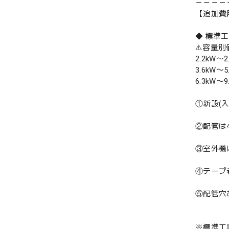
－－－－
【追加費
◆ 標準
⚠️容量
2.2kW〜2
3.6kW〜5
6.3kW〜9
①新設(
②配管は
③室外機
④テープ
⑤配管穴
※標準工