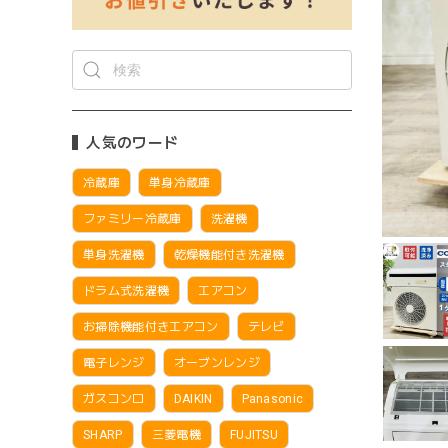
人気のワード
冷蔵庫
単身冷蔵庫
ファミリー冷蔵庫
洗濯機
単身洗濯機
乾燥機能付き洗濯機
ドラム式洗濯機
エアコン
お掃除機能付きエアコン
テレビ
電子レンジ
オーブンレンジ
ガスコンロ
DAIKIN
Panasonic
SHARP
三菱電機
FUJITSU