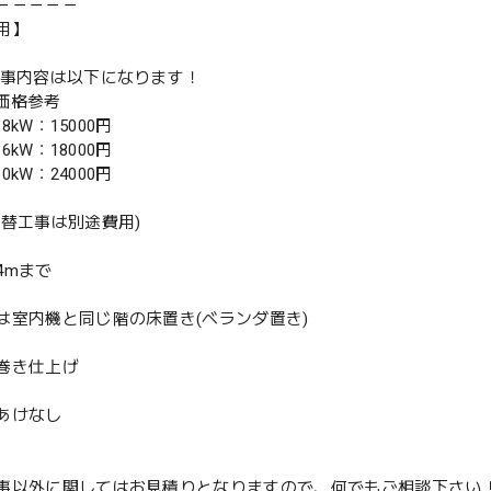
－－－－－
用】
工事内容は以下になります！
別価格参考
.8kW：15000円
.6kW：18000円
.0kW：24000円
入替工事は別途費用)
4mまで
は室内機と同じ階の床置き(ベランダ置き)
巻き仕上げ
あけなし
事以外に関してはお見積りとなりますので、何でもご相談下さい