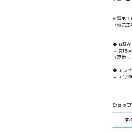
※電気工
（電気工
◆ ♻️
→ 買取
（現地に
◆ エレ
→ ＋1,0
ショップ
す