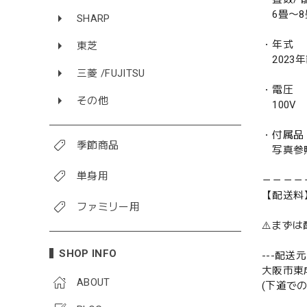
6畳〜8畳/
SHARP
・年式
東芝
2023
三菱 /FUJITSU
・電圧
その他
100V
・付属品
季節商品
写真参
単身用
－－－－
【配送料
ファミリー用
⚠️まず
SHOP INFO
---配送元-
大阪市東
ABOUT
(下道で