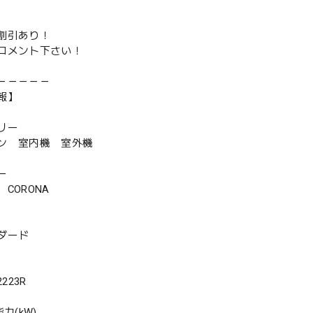
割引あり！
コメント下さい！
－－－－－
報】
リー
ン 室内機 室外機
ー
CORONA
ダード
223R
力(kW)