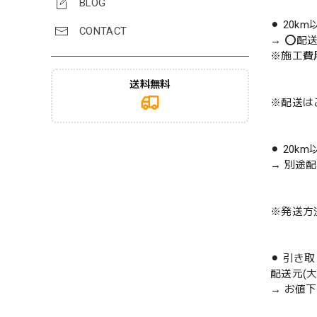
BLOG
⚫︎ 20k
CONTACT
→ ⭕️配
※施工費
送料無料
※配送は
⚫︎ 20k
→ 別途
※発送方
⚫︎ 引き
配送元(
→ お値