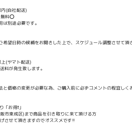
m以内(自社配送)
送無料⭕️
用は別途必要です。
ご希望日時の候補をお聞きした上で、スケジュール調整させて頂
m以上(ヤマト配送)
配送料が発生致します。
法と価格の変更が必要な為、ご購入前に必ずコメントの程宜しく
取り「お得❗️」
大阪市東成区)まで商品を引き取りに来て頂ける方
下げさせて頂きますのでオススメです‼️