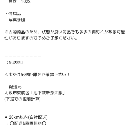
高さ 1022
・付属品
写真参照
※古物商品のため、状態が良い商品でも多少の傷汚れがある可能
性がありますので予めご了承ください。
－－－－－－－－－
【配送料】
⚠️まずは配送距離をご確認下さい！
---配送元---
大阪市東成区「地下鉄新深江駅」
(下道での距離計算)
⚫︎ 20km以内(自社配送)
→ ⭕️配送&設置無料⭕️