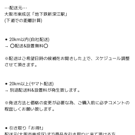
---配送元---
大阪市東成区「地下鉄新深江駅」
(下道での距離計算)
⚫︎ 20km以内(自社配送)
→ ⭕️配送&設置無料⭕️
※配送はご希望日時の候補をお聞きした上で、スケジュール調整
させて頂きます。
⚫︎ 20km以上(ヤマト配送)
→ 別途配送料&設置料が発生致します。
※発送方法と価格の変更が必要な為、ご購入前に必ずコメントの
程宜しくお願い致します。
⚫︎ 引き取り「お得❗️」
配送元(大阪市東成区)まで商品を引き取りに来て頂ける方