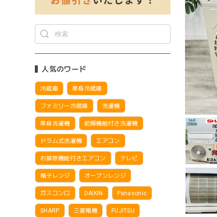
人気のワード
冷蔵庫
単身冷蔵庫
ファミリー冷蔵庫
洗濯機
単身洗濯機
乾燥機能付き洗濯機
ドラム式洗濯機
エアコン
お掃除機能付きエアコン
テレビ
電子レンジ
オーブンレンジ
ガスコンロ
DAIKIN
Panasonic
SHARP
三菱電機
FUJITSU