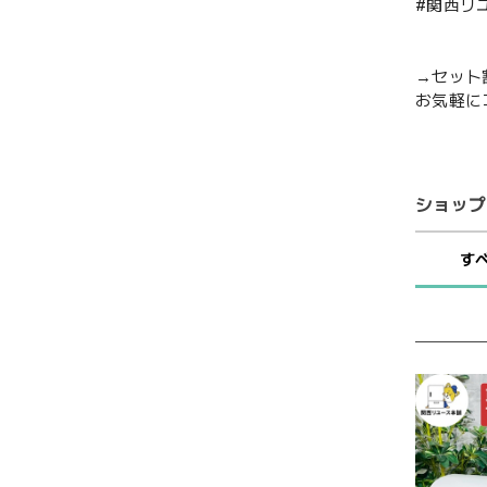
#関西リ
→セット
お気軽に
ショップ
す