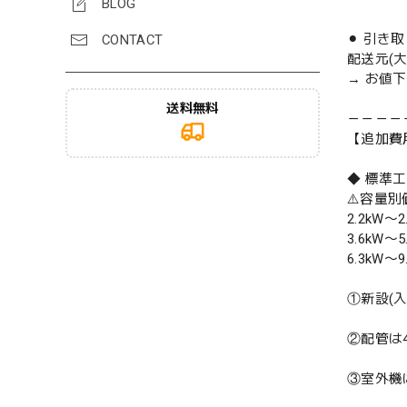
BLOG
⚫︎ 引き
CONTACT
配送元(
→ お値
送料無料
－－－－
【追加費
◆ 標準
⚠️容量
2.2kW〜2
3.6kW〜5
6.3kW〜9
①新設(
②配管は
③室外機