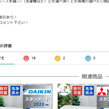
ユース本舗 ○○（洗濯機など）とお調べ頂くとお客様の調べたい商
割引あり！
コメント下さい！
の評価
べて
18
2
0
関連商品