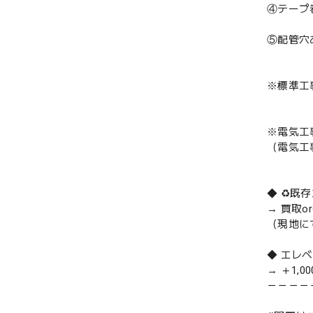
④テープ
⑤配管穴
※標準工
※電気工
（電気工
◆ ♻️
→ 買取
（現地に
◆ エレ
→ ＋1,0
－－－－