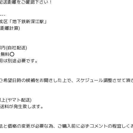
は配送距離をご確認下さい！
--
成区「地下鉄新深江駅」
の距離計算)
m以内(自社配送)
送無料⭕️
用は別途必要です。
ご希望日時の候補をお聞きした上で、スケジュール調整させて頂
m以上(ヤマト配送)
配送料が発生致します。
法と価格の変更が必要な為、ご購入前に必ずコメントの程宜しく