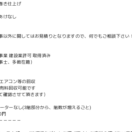
巻き仕上げ
あけなし
事以外に関してはお見積りとなりますので、何でもご相談下さい
事業 建設業許可 取得済み
事士、多数在籍）
既存エアコン等の回収
or有料回収可能です
て確認させて頂きます）
ベーターなし(3階部分から、階数が増えるごと)
00円
－－－－－