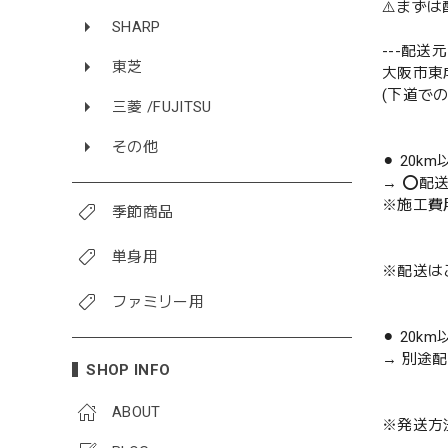
⚠️まず
SHARP
---配送元-
東芝
大阪市東
(下道で
三菱 /FUJITSU
その他
⚫︎ 20k
→ ⭕️配
※施工費
季節商品
単身用
※配送は
ファミリー用
⚫︎ 20k
→ 別途
SHOP INFO
ABOUT
※発送方