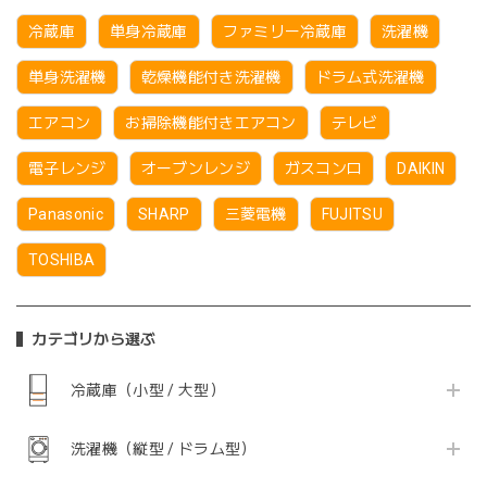
冷蔵庫
単身冷蔵庫
ファミリー冷蔵庫
洗濯機
単身洗濯機
乾燥機能付き洗濯機
ドラム式洗濯機
エアコン
お掃除機能付きエアコン
テレビ
電子レンジ
オーブンレンジ
ガスコンロ
DAIKIN
Panasonic
SHARP
三菱電機
FUJITSU
TOSHIBA
カテゴリから選ぶ
冷蔵庫（小型 / 大型）
洗濯機（縦型 / ドラム型）