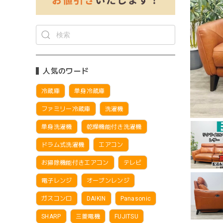
人気のワード
冷蔵庫
単身冷蔵庫
ファミリー冷蔵庫
洗濯機
単身洗濯機
乾燥機能付き洗濯機
ドラム式洗濯機
エアコン
お掃除機能付きエアコン
テレビ
電子レンジ
オーブンレンジ
ガスコンロ
DAIKIN
Panasonic
SHARP
三菱電機
FUJITSU