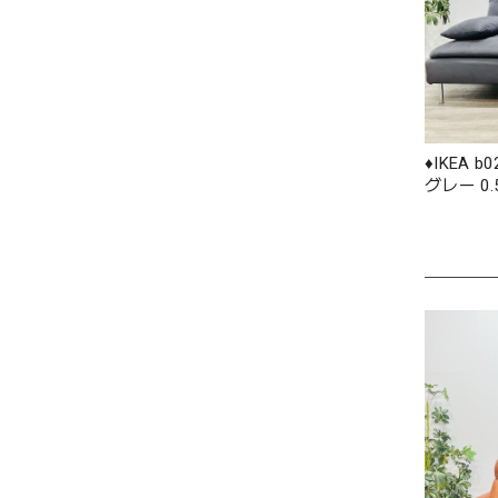
♦️IKEA
グレー 0.5