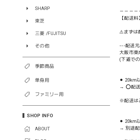
SHARP
－－－－
【配送料
東芝
⚠️まず
三菱 /FUJITSU
---配送元-
その他
大阪市東
(下道で
季節商品
⚫︎ 20k
単身用
→ ⭕️配
ファミリー用
※配送は
SHOP INFO
⚫︎ 20k
→ 別途
ABOUT