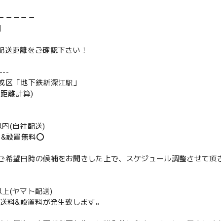
－－－－－
】
は配送距離をご確認下さい！
--
成区「地下鉄新深江駅」
の距離計算)
m以内(自社配送)
送&設置無料⭕️
ご希望日時の候補をお聞きした上で、スケジュール調整させて頂
m以上(ヤマト配送)
配送料&設置料が発生致します。