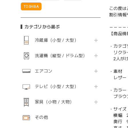
TOSHIBA
この度は
割引情報
カテゴリから選ぶ
－－－－
【商品情
冷蔵庫（小型 / 大型）
・カテゴ
リクライ
洗濯機（縦型 / ドラム型）
2人がけ
エアコン
・素材
レザー 
テレビ（小型 / 大型）
・カラー
ブラウ
家具（小物 / 大物）
・サイズ
横幅 2
その他
奥行 9