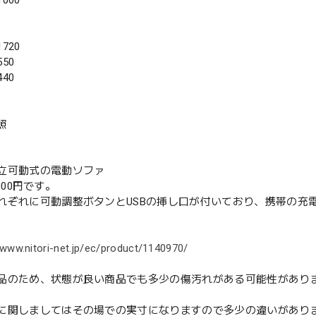
000
720
50
40
照
可動式の電動ソファ
,000円です。
ぞれに可動調整ボタンとUSBの挿し口が付いており、携帯の充
/www.nitori-net.jp/ec/product/1140970/
品のため、状態が良い商品でも多少の傷汚れがある可能性があり
に関しましてはその場での実寸になりますので多少の違いがあり