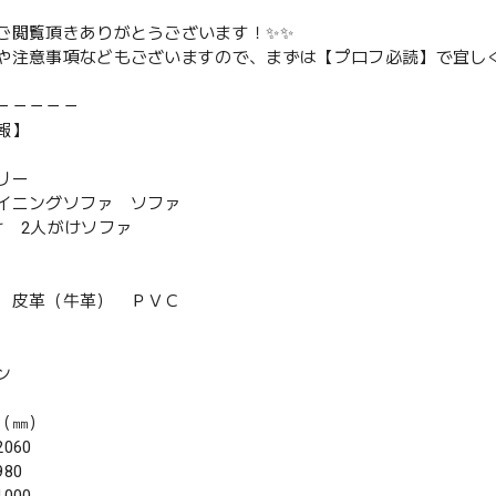
ご閲覧頂きありがとうございます！✨✨
や注意事項などもございますので、まずは【プロフ必読】で宜しく
－－－－－
報】
リー
ニングソファ ソファ
 2人がけソファ
皮革（牛革） ＰＶＣ
ン
（㎜）
060
80