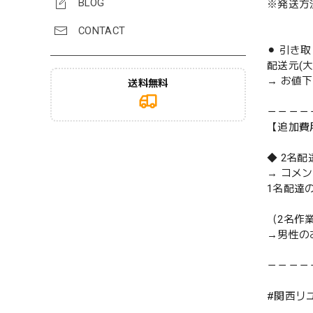
BLOG
※発送方
CONTACT
⚫︎ 引き
配送元(
→ お値
送料無料
－－－－
【追加費
◆ 2名
→ コメ
1名配達
（2名作
→男性の
－－－－
#関西リ