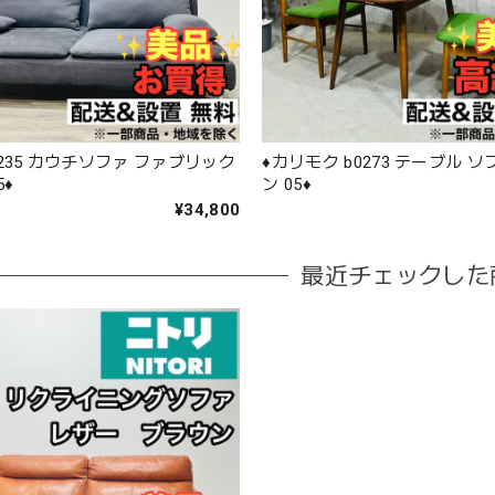
 b0235 カウチソファ ファブリック
♦️カリモク b0273 テーブル 
♦️
ン 05♦️
¥34,800
最近チェックした