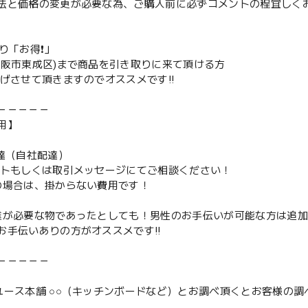
法と価格の変更が必要な為、ご購入前に必ずコメントの程宜しく
取り「お得❗️」
大阪市東成区)まで商品を引き取りに来て頂ける方
下げさせて頂きますのでオススメです‼️
－－－－－
用】
配達（自社配達）
ントもしくは取引メッセージにてご相談ください！
の場合は、掛からない費用です！
業が必要な物であったとしても！男性のお手伝いが可能な方は追
お手伝いありの方がオススメです‼️
－－－－－
ユース本舗 ○○（キッチンボードなど）とお調べ頂くとお客様の