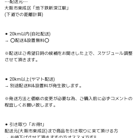
---配送元---
大阪市東成区「地下鉄新深江駅」
(下道での距離計算)
⚫︎ 20km以内(自社配送)
→ ⭕️配送&設置無料⭕️
※配送はご希望日時の候補をお聞きした上で、スケジュール調整
させて頂きます。
⚫︎ 20km以上(ヤマト配送)
→ 別途配送料&設置料が発生致します。
※発送方法と価格の変更が必要な為、ご購入前に必ずコメントの
程宜しくお願い致します。
⚫︎ 引き取り「お得❗️」
配送元(大阪市東成区)まで商品を引き取りに来て頂ける方
→ お値下げさせて頂きますのでオススメです‼️