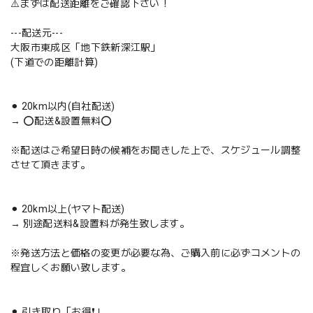
⚠️まずは配送距離をご確認下さい！
---配送元---
大阪市東成区「地下鉄新深江駅」
(下道での距離計算)
⚫︎ 20km以内(自社配送)
→ ⭕️配送&設置無料⭕️
※配送はご希望日時の候補をお聞きした上で、スケジュール調整
させて頂きます。
⚫︎ 20km以上(ヤマト配送)
→ 別途配送料&設置料が発生致します。
※発送方法と価格の変更が必要な為、ご購入前に必ずコメントの
程宜しくお願い致します。
⚫︎ 引き取り「お得❗️」