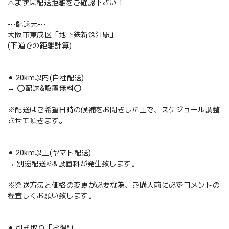
⚠️まずは配送距離をご確認下さい！
---配送元---
大阪市東成区「地下鉄新深江駅」
(下道での距離計算)
⚫︎ 20km以内(自社配送)
→ ⭕️配送&設置無料⭕️
※配送はご希望日時の候補をお聞きした上で、スケジュール調整
させて頂きます。
⚫︎ 20km以上(ヤマト配送)
→ 別途配送料&設置料が発生致します。
※発送方法と価格の変更が必要な為、ご購入前に必ずコメントの
程宜しくお願い致します。
⚫︎ 引き取り「お得❗️」