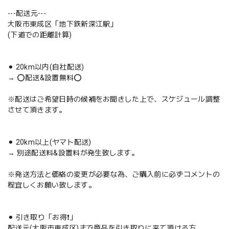
---配送元---
大阪市東成区「地下鉄新深江駅」
(下道での距離計算)
⚫︎ 20km以内(自社配送)
→ ⭕️配送&設置無料⭕️
※配送はご希望日時の候補をお聞きした上で、スケジュール調整
させて頂きます。
⚫︎ 20km以上(ヤマト配送)
→ 別途配送料&設置料が発生致します。
※発送方法と価格の変更が必要な為、ご購入前に必ずコメントの
程宜しくお願い致します。
⚫︎ 引き取り「お得❗️」
配送元(大阪市東成区)まで商品を引き取りに来て頂ける方