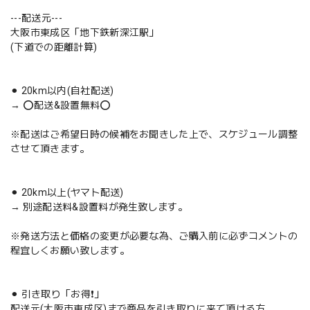
---配送元---
大阪市東成区「地下鉄新深江駅」
(下道での距離計算)
⚫︎ 20km以内(自社配送)
→ ⭕️配送&設置無料⭕️
※配送はご希望日時の候補をお聞きした上で、スケジュール調整
させて頂きます。
⚫︎ 20km以上(ヤマト配送)
→ 別途配送料&設置料が発生致します。
※発送方法と価格の変更が必要な為、ご購入前に必ずコメントの
程宜しくお願い致します。
⚫︎ 引き取り「お得❗️」
配送元(大阪市東成区)まで商品を引き取りに来て頂ける方