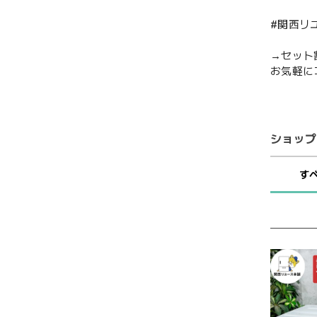
#関西リ
→セット
お気軽に
ショップ
す