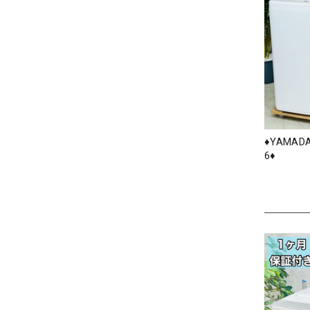
♦️YAMAD
6♦️