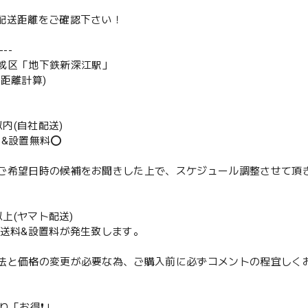
は配送距離をご確認下さい！
--
成区「地下鉄新深江駅」
の距離計算)
m以内(自社配送)
送&設置無料⭕️
ご希望日時の候補をお聞きした上で、スケジュール調整させて頂
m以上(ヤマト配送)
配送料&設置料が発生致します。
法と価格の変更が必要な為、ご購入前に必ずコメントの程宜しく
取り「お得❗️」