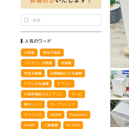
人気のワード
冷蔵庫
単身冷蔵庫
ファミリー冷蔵庫
洗濯機
単身洗濯機
乾燥機能付き洗濯機
ドラム式洗濯機
エアコン
お掃除機能付きエアコン
テレビ
電子レンジ
オーブンレンジ
ガスコンロ
DAIKIN
Panasonic
SHARP
三菱電機
FUJITSU