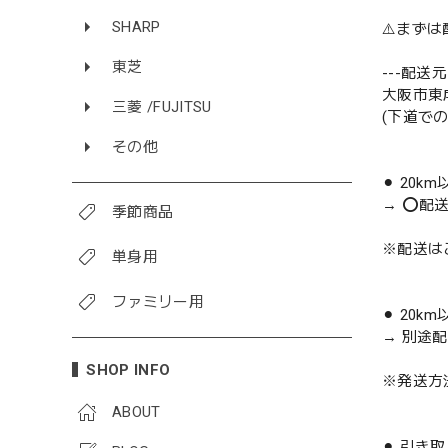
SHARP
⚠️まず
東芝
---配送元-
大阪市東
三菱 /FUJITSU
(下道で
その他
⚫︎ 20k
→ ⭕️配
季節商品
※配送は
単身用
ファミリー用
⚫︎ 20k
→ 別途
SHOP INFO
※発送方
ABOUT
⚫︎ 引き