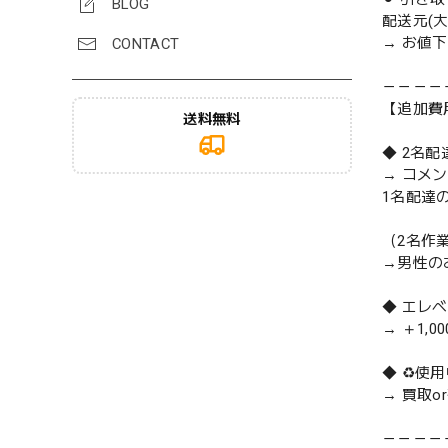
BLOG
配送元(
→ お値
CONTACT
－－－－
【追加費
送料無料
◆ 2名
→ コメ
1名配達
（2名作
→男性の
◆ エレ
→ ＋1,0
◆ ♻️
→ 買取
－－－－