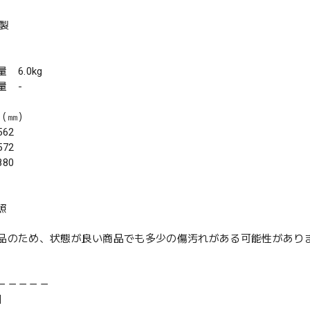
年製
6.0kg
 -
（㎜）
62
72
80
照
品のため、状態が良い商品でも多少の傷汚れがある可能性があり
－－－－－
】