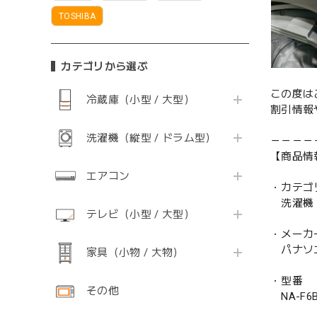
TOSHIBA
カテゴリから選ぶ
この度は
冷蔵庫（小型 / 大型）
割引情報
洗濯機（縦型 / ドラム型）
－－－－
【商品情
エアコン
・カテゴ
洗濯機
テレビ（小型 / 大型）
・メーカ
パナソニッ
家具（小物 / 大物）
・型番
その他
NA-F6B