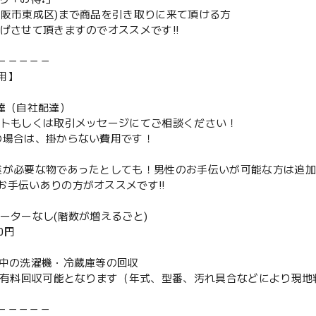
大阪市東成区)まで商品を引き取りに来て頂ける方
下げさせて頂きますのでオススメです‼️
－－－－－
用】
配達（自社配達）
ントもしくは取引メッセージにてご相談ください！
の場合は、掛からない費用です！
業が必要な物であったとしても！男性のお手伝いが可能な方は追
お手伝いありの方がオススメです‼️
ベーターなし(階数が増えるごと)
00円
使用中の洗濯機・冷蔵庫等の回収
or有料回収可能となります（年式、型番、汚れ具合などにより現
－－－－－