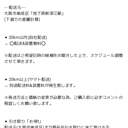
---配送元---
大阪市東成区「地下鉄新深江駅」
(下道での距離計算)
⚫︎ 20km以内(自社配送)
→ ⭕️配送&設置無料⭕️
※配送はご希望日時の候補をお聞きした上で、スケジュール調整
させて頂きます。
⚫︎ 20km以上(ヤマト配送)
→ 別途配送料&設置料が発生致します。
※発送方法と価格の変更が必要な為、ご購入前に必ずコメントの
程宜しくお願い致します。
⚫︎ 引き取り「お得❗️」
配送元(大阪市東成区)まで商品を引き取りに来て頂ける方