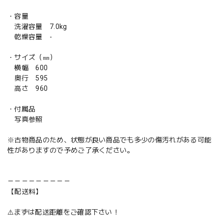
・容量
洗濯容量 7.0kg
乾燥容量 -
・サイズ（㎜）
横幅 600
奥行 595
高さ 960
・付属品
写真参照
※古物商品のため、状態が良い商品でも多少の傷汚れがある可能
性がありますので予めご了承ください。
－－－－－－－－－
【配送料】
⚠️まずは配送距離をご確認下さい！