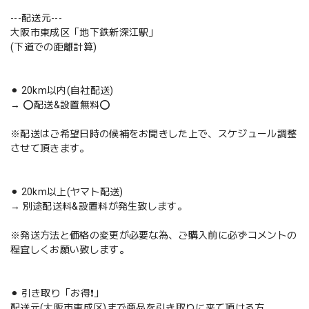
---配送元---
大阪市東成区「地下鉄新深江駅」
(下道での距離計算)
⚫︎ 20km以内(自社配送)
→ ⭕️配送&設置無料⭕️
※配送はご希望日時の候補をお聞きした上で、スケジュール調整
させて頂きます。
⚫︎ 20km以上(ヤマト配送)
→ 別途配送料&設置料が発生致します。
※発送方法と価格の変更が必要な為、ご購入前に必ずコメントの
程宜しくお願い致します。
⚫︎ 引き取り「お得❗️」
配送元(大阪市東成区)まで商品を引き取りに来て頂ける方