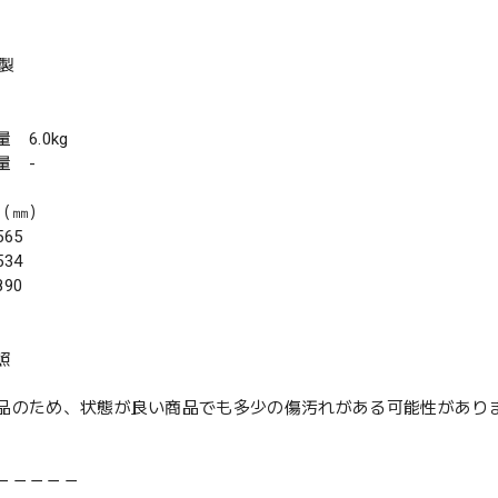
年製
6.0kg
 -
（㎜）
65
34
90
照
品のため、状態が良い商品でも多少の傷汚れがある可能性があり
－－－－－