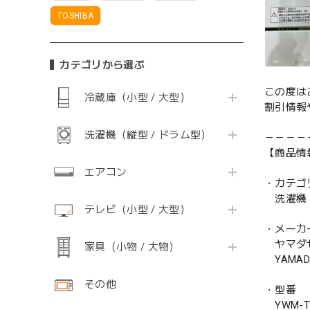
TOSHIBA
カテゴリから選ぶ
この度は
冷蔵庫（小型 / 大型）
割引情報
洗濯機（縦型 / ドラム型）
－－－－
【商品情
エアコン
・カテゴ
洗濯機
テレビ（小型 / 大型）
・メーカ
ヤマダ
家具（小物 / 大物）
YAMADA
その他
・型番
YWM-T