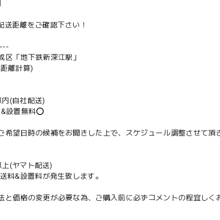
】
は配送距離をご確認下さい！
--
成区「地下鉄新深江駅」
の距離計算)
m以内(自社配送)
送&設置無料⭕️
ご希望日時の候補をお聞きした上で、スケジュール調整させて頂
m以上(ヤマト配送)
配送料&設置料が発生致します。
法と価格の変更が必要な為、ご購入前に必ずコメントの程宜しく