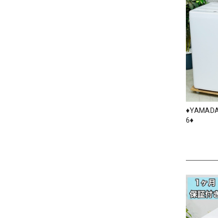
♦️YAMAD
6♦️