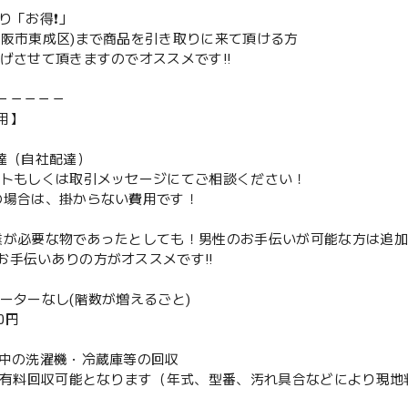
取り「お得❗️」
大阪市東成区)まで商品を引き取りに来て頂ける方
下げさせて頂きますのでオススメです‼️
－－－－－
用】
配達（自社配達）
ントもしくは取引メッセージにてご相談ください！
の場合は、掛からない費用です！
業が必要な物であったとしても！男性のお手伝いが可能な方は追
お手伝いありの方がオススメです‼️
ベーターなし(階数が増えるごと)
00円
使用中の洗濯機・冷蔵庫等の回収
or有料回収可能となります（年式、型番、汚れ具合などにより現