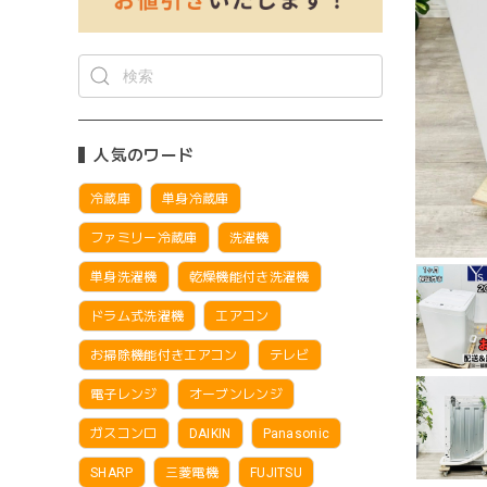
人気のワード
冷蔵庫
単身冷蔵庫
ファミリー冷蔵庫
洗濯機
単身洗濯機
乾燥機能付き洗濯機
ドラム式洗濯機
エアコン
お掃除機能付きエアコン
テレビ
電子レンジ
オーブンレンジ
ガスコンロ
DAIKIN
Panasonic
SHARP
三菱電機
FUJITSU