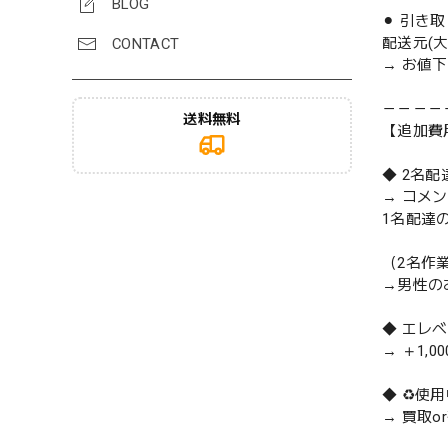
BLOG
⚫︎ 引き
配送元(
CONTACT
→ お値
－－－－
送料無料
【追加費
◆ 2名
→ コメ
1名配達
（2名作
→男性の
◆ エレ
→ ＋1,0
◆ ♻️
→ 買取