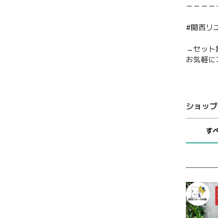
－－－－
#関西リ
→セット
お気軽に
ショップ
す