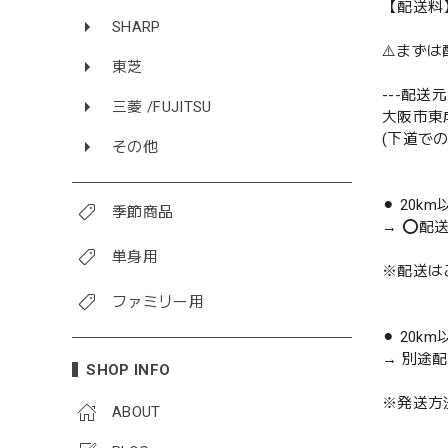
【配送料
SHARP
⚠️まず
東芝
---配送元-
三菱 /FUJITSU
大阪市東
(下道で
その他
⚫︎ 20k
季節商品
→ ⭕️配
単身用
※配送は
ファミリー用
⚫︎ 20k
→ 別途
SHOP INFO
※発送方
ABOUT