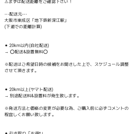
⚠️まずは配送距離をご確認下さい！
---配送元---
大阪市東成区「地下鉄新深江駅」
(下道での距離計算)
⚫︎ 20km以内(自社配送)
→ ⭕️配送&設置無料⭕️
※配送はご希望日時の候補をお聞きした上で、スケジュール調整
させて頂きます。
⚫︎ 20km以上(ヤマト配送)
→ 別途配送料&設置料が発生致します。
※発送方法と価格の変更が必要な為、ご購入前に必ずコメントの
程宜しくお願い致します。
⚫︎ 引き取り「お得❗️」