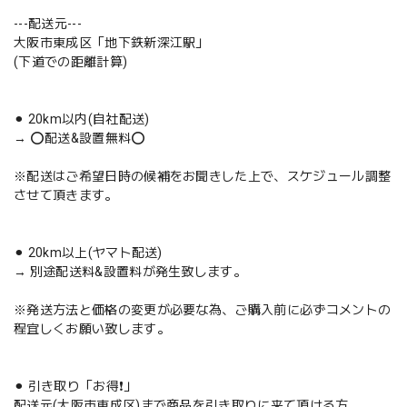
---配送元---
大阪市東成区「地下鉄新深江駅」
(下道での距離計算)
⚫︎ 20km以内(自社配送)
→ ⭕️配送&設置無料⭕️
※配送はご希望日時の候補をお聞きした上で、スケジュール調整
させて頂きます。
⚫︎ 20km以上(ヤマト配送)
→ 別途配送料&設置料が発生致します。
※発送方法と価格の変更が必要な為、ご購入前に必ずコメントの
程宜しくお願い致します。
⚫︎ 引き取り「お得❗️」
配送元(大阪市東成区)まで商品を引き取りに来て頂ける方