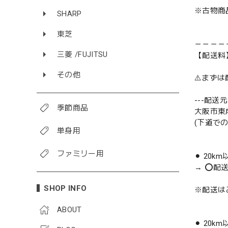
※古物商
SHARP
東芝
－－－－
三菱 /FUJITSU
【配送料
その他
⚠️まず
---配送元-
季節商品
大阪市東
(下道で
単身用
ファミリー用
⚫︎ 20k
→ ⭕️配
SHOP INFO
※配送は
ABOUT
⚫︎ 20k