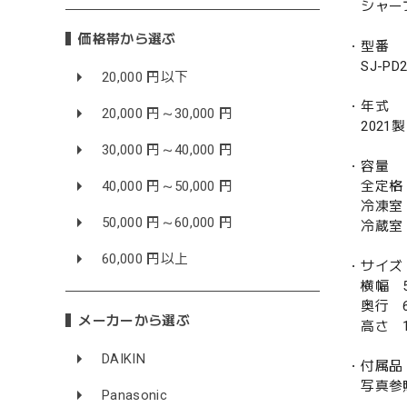
シャープ
価格帯から選ぶ
・型番
SJ-PD2
20,000 円以下
・年式
20,000 円～30,000 円
2021製
30,000 円～40,000 円
・容量
40,000 円～50,000 円
全定格 
冷凍室 
50,000 円～60,000 円
冷蔵室 
60,000 円以上
・サイズ
横幅 5
奥行 6
メーカーから選ぶ
高さ 1
DAIKIN
・付属品
写真参
Panasonic