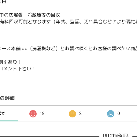
00円
使用中の洗濯機・冷蔵庫等の回収
or有料回収可能となります（年式、型番、汚れ具合などにより現
－－－－－
ユース本舗 ○○（洗濯機など）とお調べ頂くとお客様の調べたい商
割引あり！
コメント下さい！
の評価
べて
18
2
0
関連商品