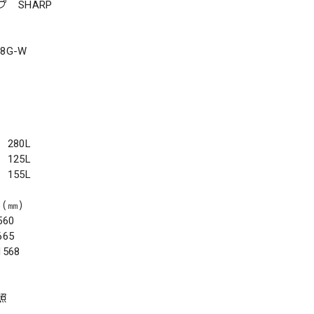
 SHARP
8G-W
280L
125L
155L
（㎜）
60
65
568
照