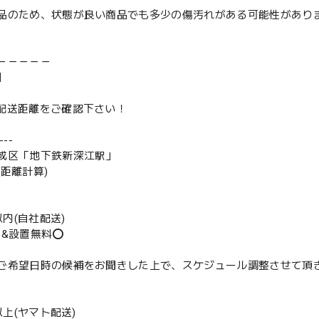
品のため、状態が良い商品でも多少の傷汚れがある可能性があり
－－－－－
】
は配送距離をご確認下さい！
--
成区「地下鉄新深江駅」
の距離計算)
m以内(自社配送)
送&設置無料⭕️
ご希望日時の候補をお聞きした上で、スケジュール調整させて頂
m以上(ヤマト配送)