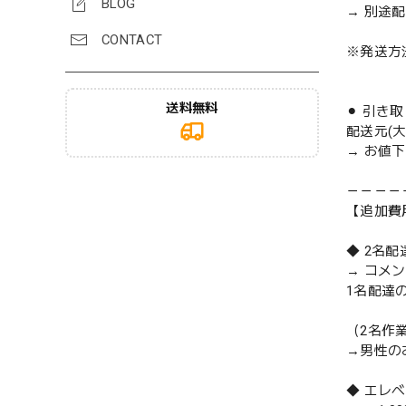
BLOG
→ 別途
CONTACT
※発送方
送料無料
⚫︎ 引き
配送元(
→ お値
－－－－
【追加費
◆ 2名
→ コメ
1名配達
（2名作
→男性の
◆ エレ