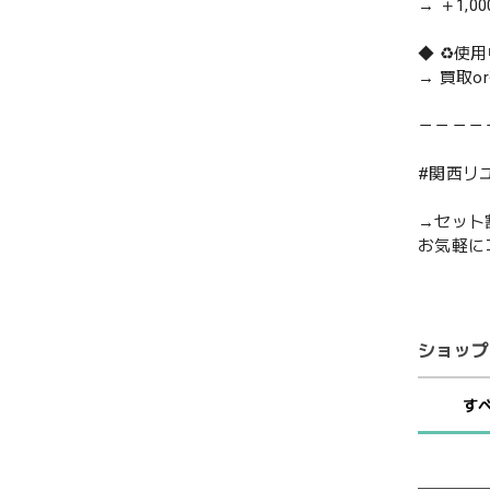
→ ＋1,0
◆ ♻️
→ 買取
－－－－
#関西リ
→セット
お気軽に
ショップ
す