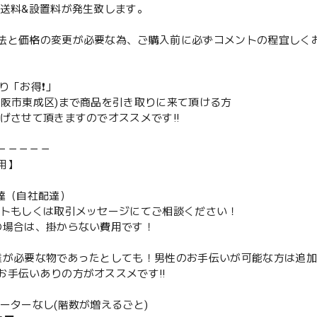
配送料&設置料が発生致します。
法と価格の変更が必要な為、ご購入前に必ずコメントの程宜しく
取り「お得❗️」
大阪市東成区)まで商品を引き取りに来て頂ける方
下げさせて頂きますのでオススメです‼️
－－－－－
用】
配達（自社配達）
ントもしくは取引メッセージにてご相談ください！
の場合は、掛からない費用です！
業が必要な物であったとしても！男性のお手伝いが可能な方は追
お手伝いありの方がオススメです‼️
ベーターなし(階数が増えるごと)