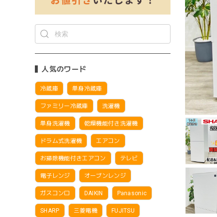
人気のワード
冷蔵庫
単身冷蔵庫
ファミリー冷蔵庫
洗濯機
単身洗濯機
乾燥機能付き洗濯機
ドラム式洗濯機
エアコン
お掃除機能付きエアコン
テレビ
電子レンジ
オーブンレンジ
ガスコンロ
DAIKIN
Panasonic
SHARP
三菱電機
FUJITSU