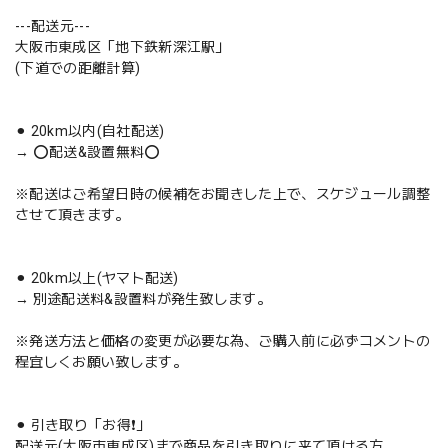
---配送元---
大阪市東成区「地下鉄新深江駅」
(下道での距離計算)
⚫︎ 20km以内(自社配送)
→ ⭕️配送&設置無料⭕️
※配送はご希望日時の候補をお聞きした上で、スケジュール調整
させて頂きます。
⚫︎ 20km以上(ヤマト配送)
→ 別途配送料&設置料が発生致します。
※発送方法と価格の変更が必要な為、ご購入前に必ずコメントの
程宜しくお願い致します。
⚫︎ 引き取り「お得❗️」
配送元(大阪市東成区)まで商品を引き取りに来て頂ける方